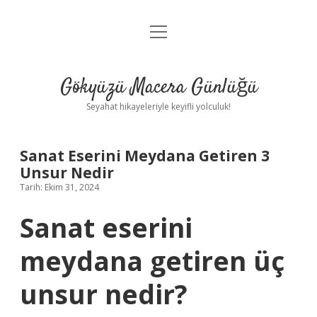
menüyü
Anasayfa
aç
Gizlilik Politikası
Gökyüzü Macera Günlüğü
Yasal Uyarı
Seyahat hikayeleriyle keyifli yolculuk!
Hakkımızda
Sanat Eserini Meydana Getiren 3
Unsur Nedir
Tarih: Ekim 31, 2024
Sanat eserini
meydana getiren üç
unsur nedir?