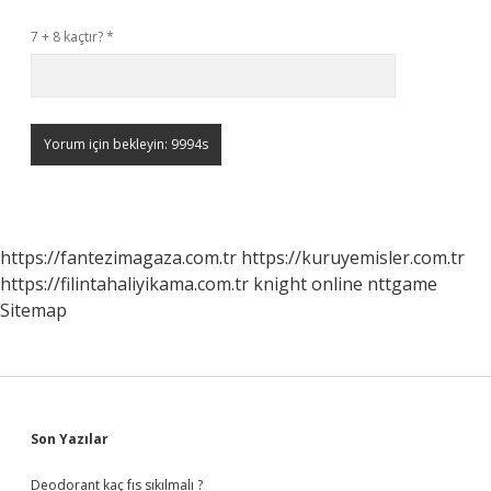
7 + 8 kaçtır?
*
https://fantezimagaza.com.tr
https://kuruyemisler.com.tr
https://filintahaliyikama.com.tr
knight online
nttgame
Sitemap
Sidebar
Son Yazılar
Deodorant kaç fıs sıkılmalı ?