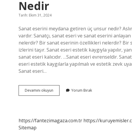
Nedir
Tarih: Ekim 31, 2024
Sanat eserini meydana getiren üç unsur nedir? Aslı
vardır: Sanatçı, sanat eseri ve sanat eserini anlayan 
nelerdir? Bir sanat eserinin özellikleri nelerdir? Bir 
izlerini taşır. Sanat eseri estetik kaygıyla yapılır, yan
sanat eseri kalıcıdır. …Sanat eseri evrenseldir. Sanat 
eseri estetik kaygılarla yapılmalı ve estetik zevk uy
Sanat eseri…
Sanat
Devamını okuyun
Yorum Bırak
Eserini
Meydana
Getiren
3
Unsur
https://fantezimagaza.com.tr
https://kuruyemisler.
Nedir
Sitemap