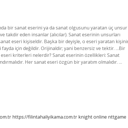
nda bir sanat eserini ya da sanat olgusunu yaratan üç unsur
ve takdir eden insanlar (alıcılar). Sanat eserinin unsurları
sanat eseri kişiseldir. Başka bir deyişle, o eseri yaratan kişini
i fayda için değildir. Orijinaldir; yani benzersiz ve tektir. …Bir
eseri kriterleri nelerdir? Sanat eserinin özellikleri: Sanat
andırmalıdır. Her sanat eseri özgün bir yaratım olmalıdır. …
com.tr
https://filintahaliyikama.com.tr
knight online
nttgame