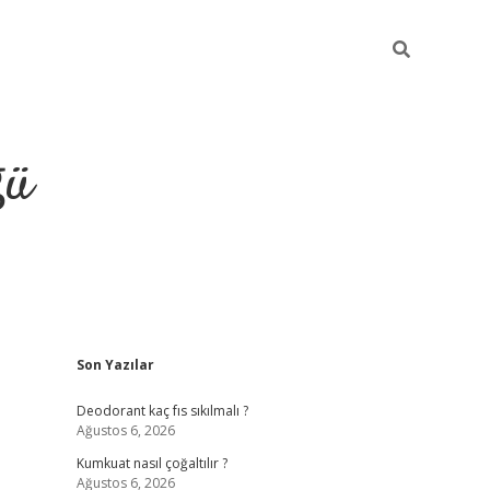
ğü
Sidebar
Son Yazılar
hiltonbet yeni giriş
betexper güvenilir 
Deodorant kaç fıs sıkılmalı ?
Ağustos 6, 2026
Kumkuat nasıl çoğaltılır ?
Ağustos 6, 2026