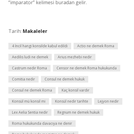
“imparator” kelimesi buradan gelir.
Tarih:
Makaleler
4 İncil hangi konsilde kabul edildi
Actio ne demek Roma
Aedilis ludi ne demek
Arius mezhebi nedir
Castrum nedir Roma
Censor ne demek Roma hukukunda
Comitia nedir
Consul ne demek hukuk
Consul ne demek Roma
Kaç konsil vardır
Konsül mü konsil mi
Konsül nedir tarihte
Lejyon nedir
Lex Aelia Sentia nedir
Regnum ne demek hukuk
Roma hukukunda davacıya ne denir