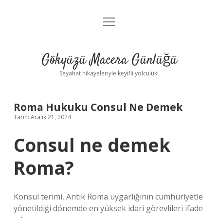
menüyü
Anasayfa
aç
Gizlilik Politikası
Gökyüzü Macera Günlüğü
Yasal Uyarı
Seyahat hikayeleriyle keyifli yolculuk!
Hakkımızda
Roma Hukuku Consul Ne Demek
Tarih: Aralık 21, 2024
Consul ne demek
Roma?
Konsül terimi, Antik Roma uygarlığının cumhuriyetle
yönetildiği dönemde en yüksek idari görevlileri ifade