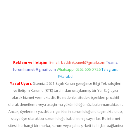
elexbetgiris.org
Reklam ve İletişim:
E-mail:
backlinkpaneli@gmail.com
Teams:
forumhizmeti@gmail.com
Whatsapp: 0262 606 0 726
Telegram:
@karabul
Yasal Uyarı:
Sitemiz, 5651 Sayılı Kanun gereğince Bilgi Teknolojileri
ve İletişim Kurumu (BTK) tarafından onaylanmış bir Yer Sağlayıcı
olarak hizmet vermektedir. Bu nedenle, sitedeki içerikleri proaktif
olarak denetleme veya araştırma yükümlülüğümüz bulunmamaktadır.
Ancak, üyelerimiz yazdıkları içeriklerin sorumluluğunu taşımakta olup,
siteye üye olarak bu sorumluluğu kabul etmiş sayılırlar. Bu internet
sitesi, herhangi bir marka, kurum veya şahıs şirketi ile hiçbir bağlantısı