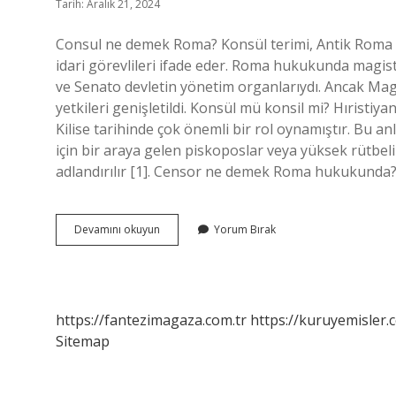
Tarih: Aralık 21, 2024
Consul ne demek Roma? Konsül terimi, Antik Roma 
idari görevlileri ifade eder. Roma hukukunda magi
ve Senato devletin yönetim organlarıydı. Ancak Magis
yetkileri genişletildi. Konsül mü konsil mi? Hıristiy
Kilise tarihinde çok önemli bir rol oynamıştır. Bu 
için bir araya gelen piskoposlar veya yüksek rütbe
adlandırılır [1]. Censor ne demek Roma hukukunda?
Roma
Devamını okuyun
Yorum Bırak
Hukuku
Consul
Ne
Demek
https://fantezimagaza.com.tr
https://kuruyemisler.
Sitemap