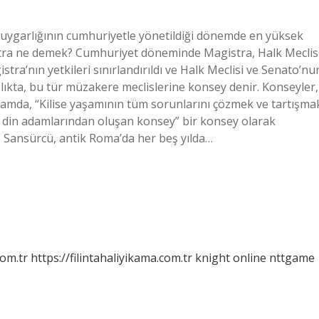
uygarlığının cumhuriyetle yönetildiği dönemde en yüksek
stra ne demek? Cumhuriyet döneminde Magistra, Halk Meclis
tra’nın yetkileri sınırlandırıldı ve Halk Meclisi ve Senato’nu
anlıkta, bu tür müzakere meclislerine konsey denir. Konseyler,
anlamda, “Kilise yaşamının tüm sorunlarını çözmek ve tartışma
li din adamlarından oluşan konsey” bir konsey olarak
 Sansürcü, antik Roma’da her beş yılda…
com.tr
https://filintahaliyikama.com.tr
knight online
nttgame