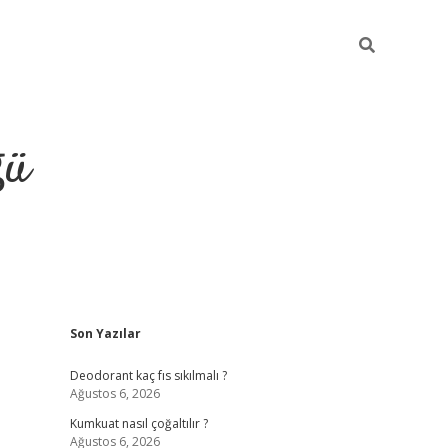
ğü
Sidebar
Son Yazılar
hiltonbet yeni giriş
betexper güvenilir m
Deodorant kaç fıs sıkılmalı ?
Ağustos 6, 2026
Kumkuat nasıl çoğaltılır ?
Ağustos 6, 2026