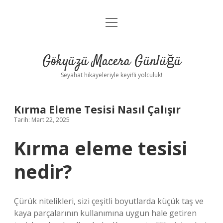
menüyü
Anasayfa
aç
Gizlilik Politikası
Gökyüzü Macera Günlüğü
Yasal Uyarı
Seyahat hikayeleriyle keyifli yolculuk!
Hakkımızda
Kırma Eleme Tesisi Nasıl Çalışır
Tarih: Mart 22, 2025
Kırma eleme tesisi
nedir?
Çürük nitelikleri, sizi çeşitli boyutlarda küçük taş ve
kaya parçalarının kullanımına uygun hale getiren