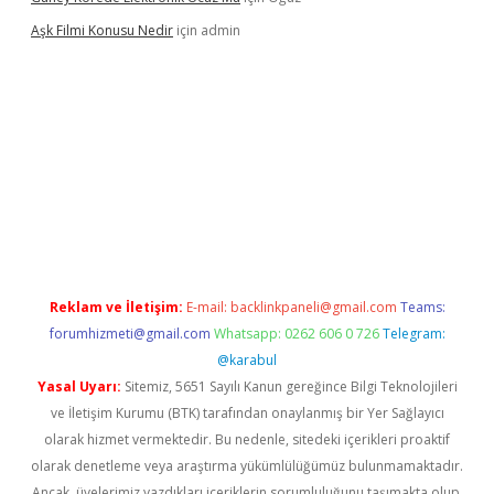
Aşk Filmi Konusu Nedir
için
admin
mi
elexbetgiris.org
Reklam ve İletişim:
E-mail:
backlinkpaneli@gmail.com
Teams:
forumhizmeti@gmail.com
Whatsapp: 0262 606 0 726
Telegram:
@karabul
Yasal Uyarı:
Sitemiz, 5651 Sayılı Kanun gereğince Bilgi Teknolojileri
ve İletişim Kurumu (BTK) tarafından onaylanmış bir Yer Sağlayıcı
olarak hizmet vermektedir. Bu nedenle, sitedeki içerikleri proaktif
olarak denetleme veya araştırma yükümlülüğümüz bulunmamaktadır.
Ancak, üyelerimiz yazdıkları içeriklerin sorumluluğunu taşımakta olup,