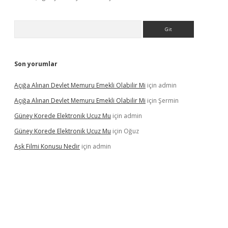
Arama
Son yorumlar
Açığa Alınan Devlet Memuru Emekli Olabilir Mi
için
admin
Açığa Alınan Devlet Memuru Emekli Olabilir Mi
için
Şermin
Güney Korede Elektronik Ucuz Mu
için
admin
Güney Korede Elektronik Ucuz Mu
için
Oğuz
Aşk Filmi Konusu Nedir
için
admin
exbetgiris.org