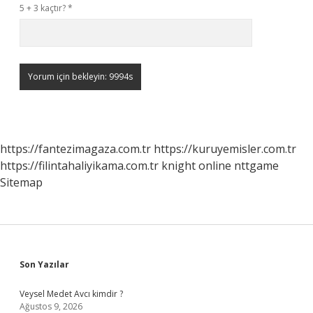
5 + 3 kaçtır?
*
https://fantezimagaza.com.tr
https://kuruyemisler.com.tr
https://filintahaliyikama.com.tr
knight online
nttgame
Sitemap
Sidebar
Son Yazılar
Veysel Medet Avcı kimdir ?
Ağustos 9, 2026