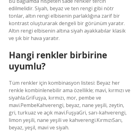
Bu bağlamda nispeten sade renkler tercih
edilmelidir. Siyah, beyaz ve ten rengi gibi nötr
tonlar, altın rengi elbisenin parlaklığına zarif bir
kontrast oluşturarak dengeli bir görünüm yaratır.
Altın rengi elbisenin altına siyah ayakkabılar klasik
ve şık bir hava yaratır.
Hangi renkler birbirine
uyumlu?
Tüm renkler için kombinasyon listesi: Beyaz her
renkle kombinlenebilir ama özellikle; mavi, kırmızı ve
siyahla.GriFuşya, kırmızı, mor, pembe ve
mavi.PembeKahverengi, beyaz, nane yeşili, zeytin,
gri, turkuaz ve açık mavi.FuşyaGri, sarı-kahverengi,
limon yeşili, nane yeşili ve kahverengi.KırmızıSarı,
beyaz, yeşil, mavi ve siyah.