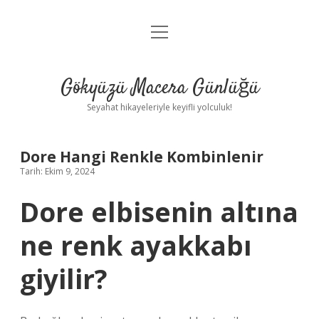
menüyü
Anasayfa
aç
Gizlilik Politikası
Gökyüzü Macera Günlüğü
Yasal Uyarı
Seyahat hikayeleriyle keyifli yolculuk!
Hakkımızda
Dore Hangi Renkle Kombinlenir
Tarih: Ekim 9, 2024
Dore elbisenin altına
ne renk ayakkabı
giyilir?