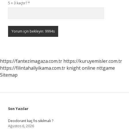
5 + 3 kaçtır?
*
https://fantezimagaza.com.tr
https://kuruyemisler.com.tr
https://filintahaliyikama.com.tr
knight online
nttgame
Sitemap
Sidebar
Son Yazılar
Deodorant kaç fıs sıkılmalı ?
Ağustos 6, 2026