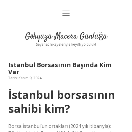
menüyü
Anasayfa
aç
Gizlilik Politikası
Gökyüzü Macera Günlüğü
Yasal Uyarı
Seyahat hikayeleriyle keyifli yolculuk!
Hakkımızda
Istanbul Borsasının Başında Kim
Var
Tarih: Kasım 9, 2024
İstanbul borsasının
sahibi kim?
Borsa İstanbul’un ortakları (2024 yılı itibarıyla):