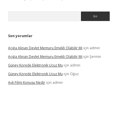
Arama
Son yorumlar
Açığa Alınan Devlet Memuru Emekli Olabilir Mi
için
admin
Açığa Alınan Devlet Memuru Emekli Olabilir Mi
için
Şermin
Güney Korede Elektronik Ucuz Mu
için
admin
Güney Korede Elektronik Ucuz Mu
için
Oğuz
Aşk Filmi Konusu Nedir
için
admin
lexbetgiris.org