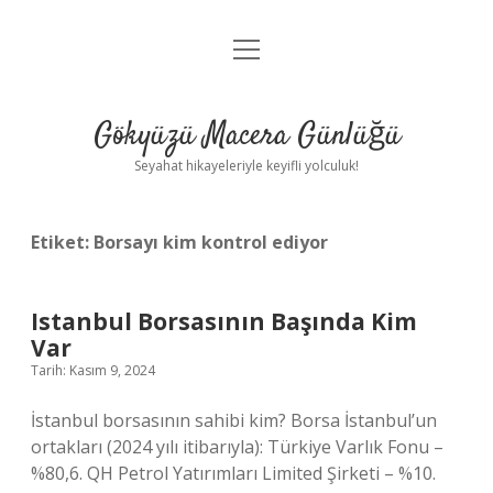
menüyü
Anasayfa
aç
Gizlilik Politikası
Gökyüzü Macera Günlüğü
Yasal Uyarı
Seyahat hikayeleriyle keyifli yolculuk!
Hakkımızda
Etiket:
Borsayı kim kontrol ediyor
Istanbul Borsasının Başında Kim
Var
Tarih: Kasım 9, 2024
İstanbul borsasının sahibi kim? Borsa İstanbul’un
ortakları (2024 yılı itibarıyla): Türkiye Varlık Fonu –
%80,6. QH Petrol Yatırımları Limited Şirketi – %10.