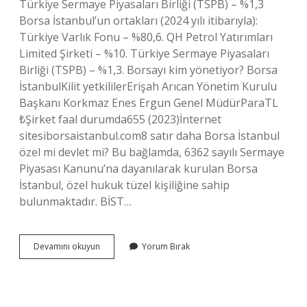
Türkiye Sermaye Piyasaları Birliği (TSPB) – %1,3
Borsa İstanbul’un ortakları (2024 yılı itibarıyla):
Türkiye Varlık Fonu – %80,6. QH Petrol Yatırımları
Limited Şirketi – %10. Türkiye Sermaye Piyasaları
Birliği (TSPB) – %1,3. Borsayı kim yönetiyor? Borsa
İstanbulKilit yetkililerErişah Arıcan Yönetim Kurulu
Başkanı Korkmaz Enes Ergun Genel MüdürParaTL
₺Şirket faal durumda655 (2023)İnternet
sitesiborsaistanbul.com8 satır daha Borsa İstanbul
özel mi devlet mi? Bu bağlamda, 6362 sayılı Sermaye
Piyasası Kanunu’na dayanılarak kurulan Borsa
İstanbul, özel hukuk tüzel kişiliğine sahip
bulunmaktadır. BİST…
Istanbul
Devamını okuyun
Yorum Bırak
Borsasının
Başında
Kim
Var