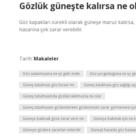
Gözlük güneşte kalırsa ne o
Göz kapakları sürekli olarak güneşe maruz kalırsa,
hasarına çok zarar verebilir.
Tarih:
Makaleler
Göz sulanmasına ne iyi gelir evde
Göz yorgunluğuna ne iyi gel
Güneş tutulması göz bozar mı
Güneş tutulması göz sağlığı aç
Güneş tutulmasında gözlük takılmazsa ne olur
Güneş tutulmasını gözlemlerken gözlerimizin zarar görmemesi için 
Güneşe bakmak göze zarar verir mi
Güneşe bakmak için ne ku
Güneşin gözlere zararları nelerdir
Güneşli havada göz hassas