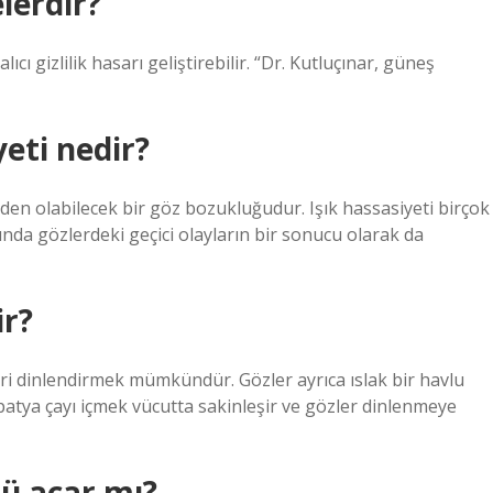
lerdir?
 gizlilik hasarı geliştirebilir. “Dr. Kutluçınar, güneş
eti nedir?
eden olabilecek bir göz bozukluğudur. Işık hassasiyeti birçok
rasında gözlerdeki geçici olayların bir sonucu olarak da
ir?
zleri dinlendirmek mümkündür. Gözler ayrıca ıslak bir havlu
apatya çayı içmek vücutta sakinleşir ve gözler dinlenmeye
ü açar mı?