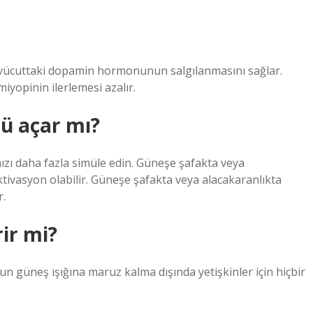
ı vücuttaki dopamin hormonunun salgılanmasını sağlar.
yopinin ilerlemesi azalır.
ü açar mı?
ızı daha fazla simüle edin. Güneşe şafakta veya
tivasyon olabilir. Güneşe şafakta veya alacakaranlıkta
r.
ir mi?
oğun güneş ışığına maruz kalma dışında yetişkinler için hiçbir