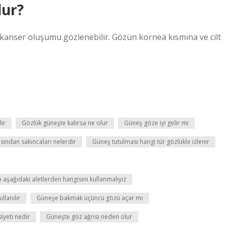
lur?
 kanser oluşumu gözlenebilir. Gözün kornea kısmına ve cilt
ir
Gözlük güneşte kalırsa ne olur
Güneş göze iyi gelir mi
ısından sakıncaları nelerdir
Güneş tutulması hangi tür gözlükle izlenir
aşağıdaki aletlerden hangisini kullanmalıyız
llanılır
Güneşe bakmak üçüncü gözü açar mı
iyeti nedir
Güneşte göz ağrısı neden olur