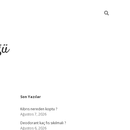
ğü
Sidebar
Son Yazılar
hiltonbet yeni giriş
betexper güvenilir mi
elexbe
Kıbrıs nereden koptu ?
Ağustos 7, 2026
Deodorant kaç fıs sıkılmalı ?
Ağustos 6, 2026