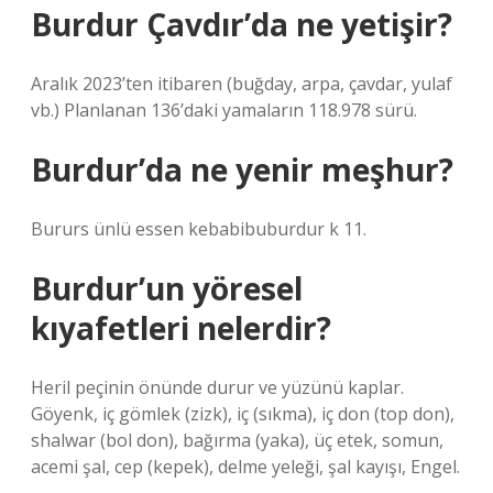
Burdur Çavdır’da ne yetişir?
Aralık 2023’ten itibaren (buğday, arpa, çavdar, yulaf
vb.) Planlanan 136’daki yamaların 118.978 sürü.
Burdur’da ne yenir meşhur?
Bururs ünlü essen kebabibuburdur k 11.
Burdur’un yöresel
kıyafetleri nelerdir?
Heril peçinin önünde durur ve yüzünü kaplar.
Göyenk, iç gömlek (zizk), iç (sıkma), iç don (top don),
shalwar (bol don), bağırma (yaka), üç etek, somun,
acemi şal, cep (kepek), delme yeleği, şal kayışı, Engel.