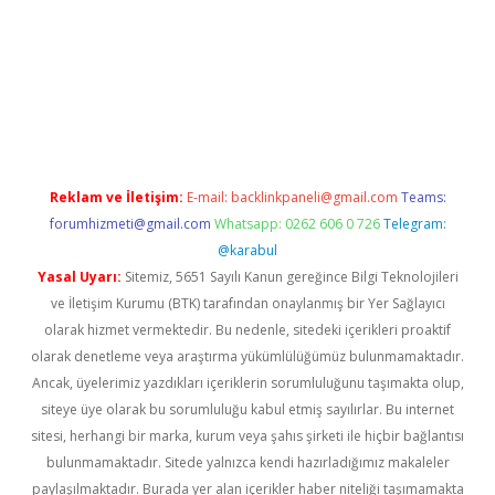
 güvenilir mi
elexbetgiris.org
Reklam ve İletişim:
E-mail:
backlinkpaneli@gmail.com
Teams:
forumhizmeti@gmail.com
Whatsapp: 0262 606 0 726
Telegram:
@karabul
Yasal Uyarı:
Sitemiz, 5651 Sayılı Kanun gereğince Bilgi Teknolojileri
ve İletişim Kurumu (BTK) tarafından onaylanmış bir Yer Sağlayıcı
olarak hizmet vermektedir. Bu nedenle, sitedeki içerikleri proaktif
olarak denetleme veya araştırma yükümlülüğümüz bulunmamaktadır.
Ancak, üyelerimiz yazdıkları içeriklerin sorumluluğunu taşımakta olup,
siteye üye olarak bu sorumluluğu kabul etmiş sayılırlar. Bu internet
sitesi, herhangi bir marka, kurum veya şahıs şirketi ile hiçbir bağlantısı
bulunmamaktadır. Sitede yalnızca kendi hazırladığımız makaleler
paylaşılmaktadır. Burada yer alan içerikler haber niteliği taşımamakta