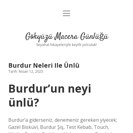
menüyü
Anasayfa
aç
Gizlilik Politikası
Gökyüzü Macera Günlüğü
Yasal Uyarı
Seyahat hikayeleriyle keyifli yolculuk!
Hakkımızda
Burdur Neleri Ile Ünlü
Tarih: Nisan 12, 2025
Burdur’un neyi
ünlü?
Burdur’a giderseniz, denemeniz gereken yiyecek;
Gazel Bisküvi, Burdur Şiş, Test Kebab, Touch,