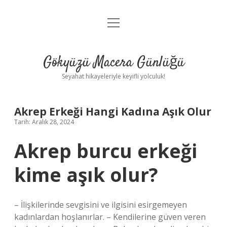
menüyü
Anasayfa
aç
Gizlilik Politikası
Gökyüzü Macera Günlüğü
Yasal Uyarı
Seyahat hikayeleriyle keyifli yolculuk!
Hakkımızda
Akrep Erkeği Hangi Kadına Aşık Olur
Tarih: Aralık 28, 2024
Akrep burcu erkeği
kime aşık olur?
– İlişkilerinde sevgisini ve ilgisini esirgemeyen
kadınlardan hoşlanırlar. – Kendilerine güven veren