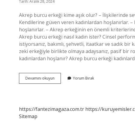
Tarih: Aralık 28, 2024
Akrep burcu erkeği kime aşık olur? – İlişkilerinde se
Kendilerine güven veren kadınlardan hoşlanırlar. – 
hoşlanırlar. – Akrep erkeğinin en önemli kriterlerin
Akrep burcu erkeği nasıl kadın ister? Cinsel perfo
istiyorsanız, bakımlı, şehvetli, itaatkar ve sadık bir
zeki erkeğiyle birlikte olmaya adaysanız, pasif bir 
kadınlardan hoşlanır? Akrep burcu erkeği kadınlar
Akrep
Devamını okuyun
Yorum Bırak
Erkeği
Hangi
Kadına
Aşık
Olur
https://fantezimagaza.com.tr
https://kuruyemisler.
Sitemap