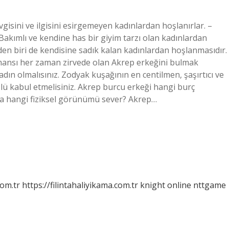
vgisini ve ilgisini esirgemeyen kadınlardan hoşlanırlar. –
Bakımlı ve kendine has bir giyim tarzı olan kadınlardan
den biri de kendisine sadık kalan kadınlardan hoşlanmasıdır.
rmansı her zaman zirvede olan Akrep erkeğini bulmak
 kadın olmalısınız. Zodyak kuşağının en centilmen, şaşırtıcı ve
rolü kabul etmelisiniz. Akrep burcu erkeği hangi burç
da hangi fiziksel görünümü sever? Akrep…
com.tr
https://filintahaliyikama.com.tr
knight online
nttgame