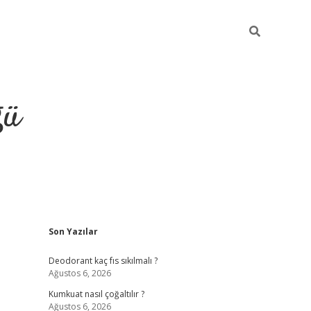
ğü
Sidebar
Son Yazılar
hiltonbet yeni giriş
betexper güvenilir 
Deodorant kaç fıs sıkılmalı ?
Ağustos 6, 2026
Kumkuat nasıl çoğaltılır ?
Ağustos 6, 2026