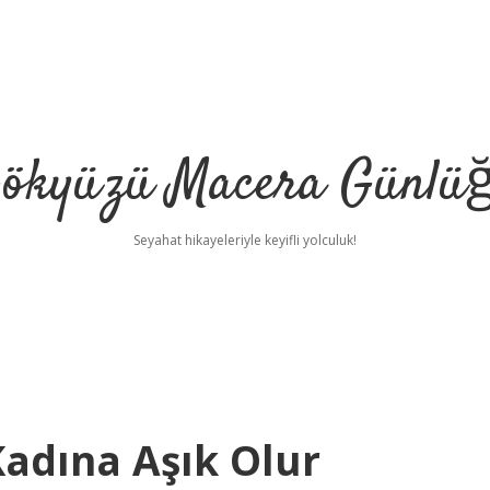
ökyüzü Macera Günlü
Seyahat hikayeleriyle keyifli yolculuk!
Kadına Aşık Olur