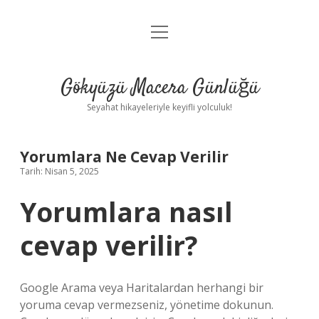
menüyü
Anasayfa
aç
Gizlilik Politikası
Gökyüzü Macera Günlüğü
Yasal Uyarı
Seyahat hikayeleriyle keyifli yolculuk!
Hakkımızda
Yorumlara Ne Cevap Verilir
Tarih: Nisan 5, 2025
Yorumlara nasıl
cevap verilir?
Google Arama veya Haritalardan herhangi bir
yoruma cevap vermezseniz, yönetime dokunun.