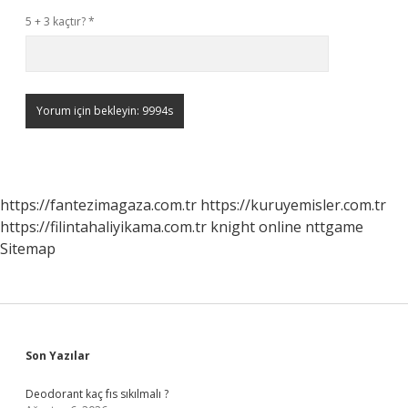
5 + 3 kaçtır?
*
https://fantezimagaza.com.tr
https://kuruyemisler.com.tr
https://filintahaliyikama.com.tr
knight online
nttgame
Sitemap
Sidebar
Son Yazılar
Deodorant kaç fıs sıkılmalı ?