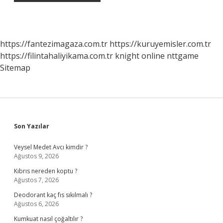
https://fantezimagaza.com.tr
https://kuruyemisler.com.tr
https://filintahaliyikama.com.tr
knight online
nttgame
Sitemap
Sidebar
Son Yazılar
Veysel Medet Avcı kimdir ?
Ağustos 9, 2026
Kıbrıs nereden koptu ?
Ağustos 7, 2026
Deodorant kaç fıs sıkılmalı ?
Ağustos 6, 2026
Kumkuat nasıl çoğaltılır ?