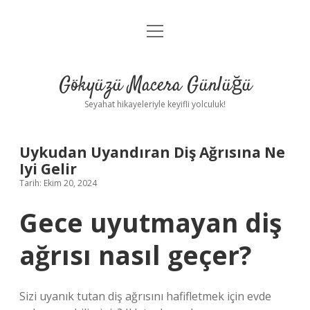
menüyü
Anasayfa
aç
Gizlilik Politikası
Gökyüzü Macera Günlüğü
Yasal Uyarı
Seyahat hikayeleriyle keyifli yolculuk!
Hakkımızda
Uykudan Uyandıran Diş Ağrısına Ne
Iyi Gelir
Tarih: Ekim 20, 2024
Gece uyutmayan diş
ağrısı nasıl geçer?
Sizi uyanık tutan diş ağrısını hafifletmek için evde