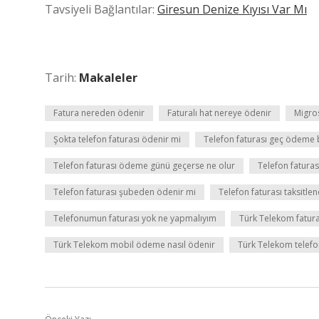
Tavsiyeli Bağlantılar:
Giresun Denize Kıyısı Var Mı
Tarih:
Makaleler
Fatura nereden ödenir
Faturalı hat nereye ödenir
Migro
Şokta telefon faturası ödenir mi
Telefon faturası geç ödeme 
Telefon faturası ödeme günü geçerse ne olur
Telefon faturas
Telefon faturası şubeden ödenir mi
Telefon faturası taksitlend
Telefonumun faturası yok ne yapmalıyım
Türk Telekom fatura 
Türk Telekom mobil ödeme nasıl ödenir
Türk Telekom telefon