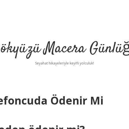
ökyüzü Macera Günlü
Seyahat hikayeleriyle keyifli yolculuk!
lefoncuda Ödenir Mi