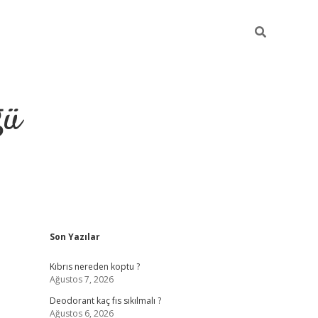
ğü
Sidebar
Son Yazılar
hiltonbet yeni giriş
betexper güvenilir mi
elexbe
Kıbrıs nereden koptu ?
Ağustos 7, 2026
Deodorant kaç fıs sıkılmalı ?
Ağustos 6, 2026