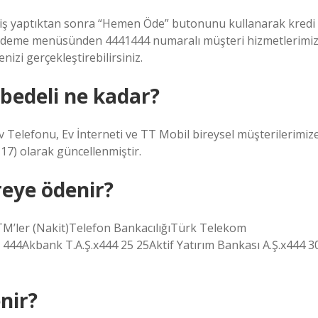
riş yaptıktan sonra “Hemen Öde” butonunu kullanarak kredi
ra ödeme menüsünden 4441444 numaralı müşteri hizmetlerimiz
nizi gerçekleştirebilirsiniz.
bedeli ne kadar?
v Telefonu, Ev İnterneti ve TT Mobil bireysel müşterilerimiz
17) olarak güncellenmiştir.
reye ödenir?
M’ler (Nakit)Telefon BankacılığıTürk Telekom
44Akbank T.A.Ş.x444 25 25Aktif Yatırım Bankası A.Ş.x444 3
nir?