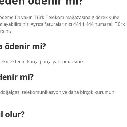
beden ödenir mi?
ra ödeme En yakın Türk Telekom mağazasına giderek şube
layabilirsiniz. Ayrıca faturalarınızı 444 1 444 numaralı Türk
rsiniz.
a ödenir mi?
rekmektedir. Parça parça yatıramazsınız.
denir mi?
 su, doğalgaz, telekomünikasyon ve daha birçok kurumun
l olur?