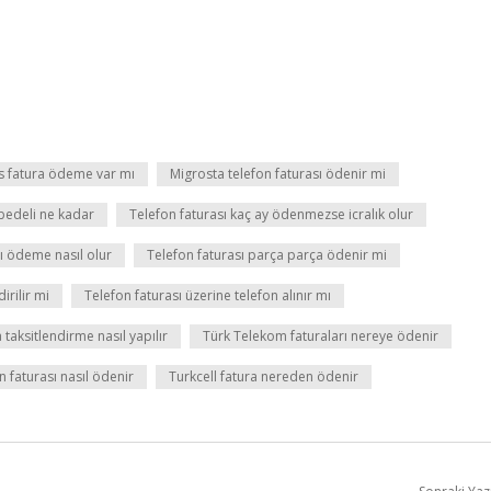
s fatura ödeme var mı
Migrosta telefon faturası ödenir mi
bedeli ne kadar
Telefon faturası kaç ay ödenmezse icralık olur
ı ödeme nasıl olur
Telefon faturası parça parça ödenir mi
irilir mi
Telefon faturası üzerine telefon alınır mı
taksitlendirme nasıl yapılır
Türk Telekom faturaları nereye ödenir
 faturası nasıl ödenir
Turkcell fatura nereden ödenir