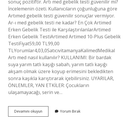
sonuç pozitiftir. Artı med gebelik testi güvenilir mi?
İncelemenin özeti. Kullanıcıların çoğunluğuna göre
Artımed gebelik testi güvenilir sonuçlar vermiyor.
Ar-ı med gebelik testi ne kadar? En Çok Artimed
Erken Gebelik Testi ile KarşılaştırılanlarArtimed
Erken Gebelik TestiArtimed Artimed 10-Plus Gebelik
TestiFiyat59,00 TL99,00
TLYorumlar4,03,0SatıcıvitamanyaKalimedMedikal
Artı med nasıl kullanılır? KULLANIMI: Bir bardak
suya yarım tatlı kaşığı sabah, yarım tatlı kaşığı
akşam olmak üzere koyup erimesini bekledikten
sonra kaşıkla karıştırarak içebilirsiniz. UYARILAR,
ÖNLEMLER, YAN ETKİLER: Çocukların
ulaşamayacağı, serin ve…
Art
Devamını okuyun
Yorum Bırak
Med
Gebelik
Testi