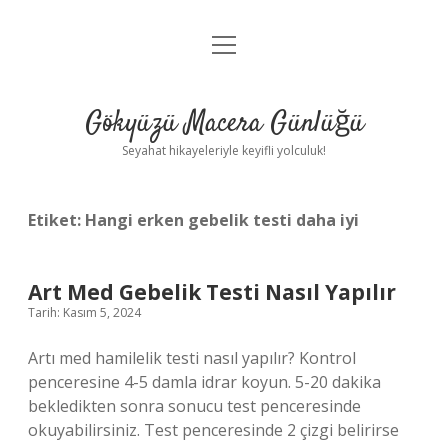
menüyü
Anasayfa
aç
Gizlilik Politikası
Gökyüzü Macera Günlüğü
Yasal Uyarı
Seyahat hikayeleriyle keyifli yolculuk!
Hakkımızda
Etiket:
Hangi erken gebelik testi daha iyi
Art Med Gebelik Testi Nasıl Yapılır
Tarih: Kasım 5, 2024
Artı med hamilelik testi nasıl yapılır? Kontrol
penceresine 4-5 damla idrar koyun. 5-20 dakika
bekledikten sonra sonucu test penceresinde
okuyabilirsiniz. Test penceresinde 2 çizgi belirirse