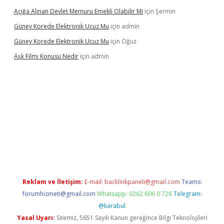
Açığa Alınan Devlet Memuru Emekli Olabilir Mi
için
Şermin
Güney Korede Elektronik Ucuz Mu
için
admin
Güney Korede Elektronik Ucuz Mu
için
Oğuz
Aşk Filmi Konusu Nedir
için
admin
venilir mi
elexbetgiris.org
Reklam ve İletişim:
E-mail:
backlinkpaneli@gmail.com
Teams:
forumhizmeti@gmail.com
Whatsapp: 0262 606 0 726
Telegram:
@karabul
Yasal Uyarı:
Sitemiz, 5651 Sayılı Kanun gereğince Bilgi Teknolojileri