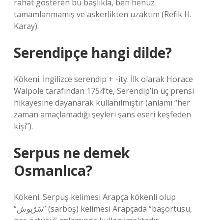
rahat gösteren bu başlıkla, ben henüz
tamamlanmamış ve askerlikten uzaktım (Refik H.
Karay).
Serendipçe hangi dilde?
Kökeni. İngilizce serendip + -ity. İlk olarak Horace
Walpole tarafından 1754’te, Serendip’in üç prensi
hikayesine dayanarak kullanılmıştır (anlamı “her
zaman amaçlamadığı şeyleri şans eseri keşfeden
kişi”).
Serpus ne demek
Osmanlıca?
Kökeni: Serpuş kelimesi Arapça kökenli olup
“سَرْبوش” (sarboş) kelimesi Arapçada “başörtüsü,