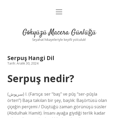
menüyü
Anasayfa
aç
Gizlilik Politikası
Gökyüzü Macera Günlüğü
Yasal Uyarı
Seyahat hikayeleriyle keyifli yolculuk!
Hakkımızda
Serpuş Hangi Dil
Tarih: Aralık 30, 2024
Serpuş nedir?
(ﺳﺮﭘﻮﺵ) I. (Farsça: ser “baş” ve pūş “ser-pūşla
örten”) Başa takılan bir şey, başlık: Başörtüsü olan
çiçeğin perçemi / Düştüğü zaman görünüşü süsler
(Abdulhak Hamit). İnsanı ayağa giydiği terlik kadar