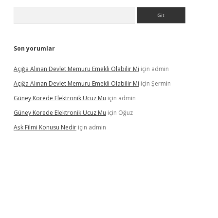
Arama
Son yorumlar
Açığa Alınan Devlet Memuru Emekli Olabilir Mi
için
admin
Açığa Alınan Devlet Memuru Emekli Olabilir Mi
için
Şermin
Güney Korede Elektronik Ucuz Mu
için
admin
Güney Korede Elektronik Ucuz Mu
için
Oğuz
Aşk Filmi Konusu Nedir
için
admin
mi
elexbetgiris.org