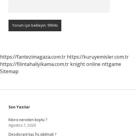
https://fantezimagaza.com.tr
https://kuruyemisler.com.tr
https://filintahaliyikama.com.tr
knight online
nttgame
Sitemap
Sidebar
Son Yazılar
Kıbrıs nereden koptu ?
Ağustos 7, 2026
Deodorant kaç fıs sıkılmalı ?