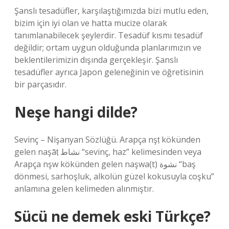
Şanslı tesadüfler, karşılaştığımızda bizi mutlu eden,
bizim için iyi olan ve hatta mucize olarak
tanımlanabilecek şeylerdir. Tesadüf kısmı tesadüf
değildir; ortam uygun olduğunda planlarımızın ve
beklentilerimizin dışında gerçekleşir. Şanslı
tesadüfler ayrıca Japon geleneğinin ve öğretisinin
bir parçasıdır.
Neşe hangi dilde?
Sevinç – Nişanyan Sözlüğü. Arapça nşṭ kökünden
gelen naşāṭ نشاط “sevinç, haz” kelimesinden veya
Arapça nşw kökünden gelen naşwa(t) نشوة “baş
dönmesi, sarhoşluk, alkolün güzel kokusuyla coşku”
anlamına gelen kelimeden alınmıştır.
Sücü ne demek eski Türkçe?