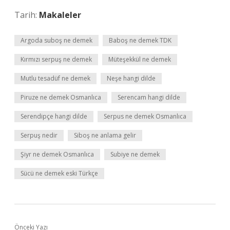
Tarih:
Makaleler
Argoda suboş ne demek
Baboş ne demek TDK
Kırmızı serpuş ne demek
Müteşekkül ne demek
Mutlu tesadüf ne demek
Neşe hangi dilde
Piruze ne demek Osmanlıca
Serencam hangi dilde
Serendipçe hangi dilde
Serpus ne demek Osmanlıca
Serpuş nedir
Siboş ne anlama gelir
Şiyr ne demek Osmanlıca
Subiye ne demek
Sücü ne demek eski Türkçe
Önceki Yazı