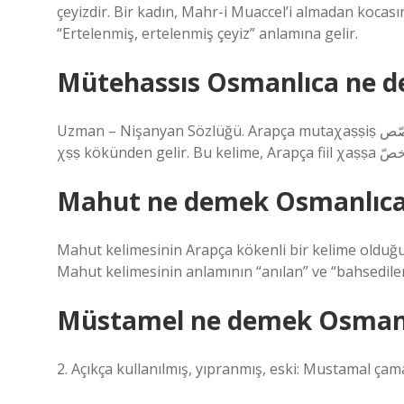
çeyizdir. Bir kadın, Mahr-i Muaccel’i almadan kocas
“Ertelenmiş, ertelenmiş çeyiz” anlamına gelir.
Mütehassıs Osmanlıca ne 
Uzman – Nişanyan Sözlüğü. Arapça mutaχaṣṣiṣ متخصّص “uzman” kelimesinden ödünç alınmış bir kelimedir ve
Mahut ne demek Osmanlıc
Mahut kelimesinin Arapça kökenli bir kelime olduğu b
Mahut kelimesinin anlamının “anılan” ve “bahsedilen
Müstamel ne demek Osman
2. Açıkça kullanılmış, yıpranmış, eski: Mustamal çamaş