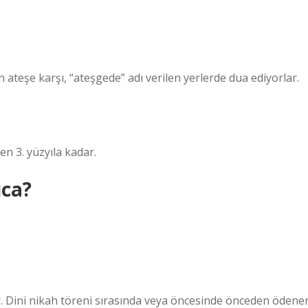
an ateşe karşı, “ateşgede” adı verilen yerlerde dua ediyorlar.
n 3. yüzyıla kadar.
ca?
ir. Dini nikah töreni sırasında veya öncesinde önceden ödene