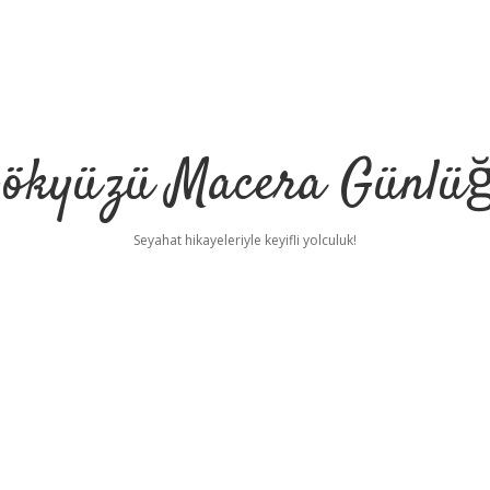
ökyüzü Macera Günlü
Seyahat hikayeleriyle keyifli yolculuk!