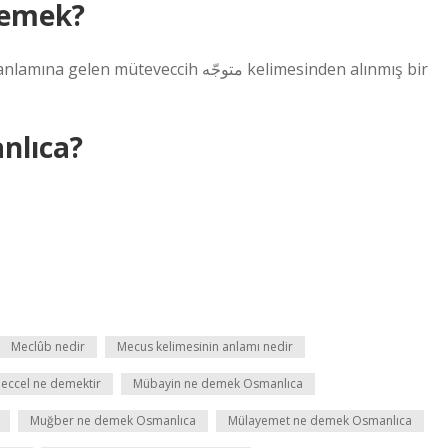
demek?
ccih متوجّه‎ kelimesinden alınmış bir
nlıca?
Meclûb nedir
Mecus kelimesinin anlamı nedir
eccel ne demektir
Mübayin ne demek Osmanlıca
Muğber ne demek Osmanlıca
Mülayemet ne demek Osmanlıca