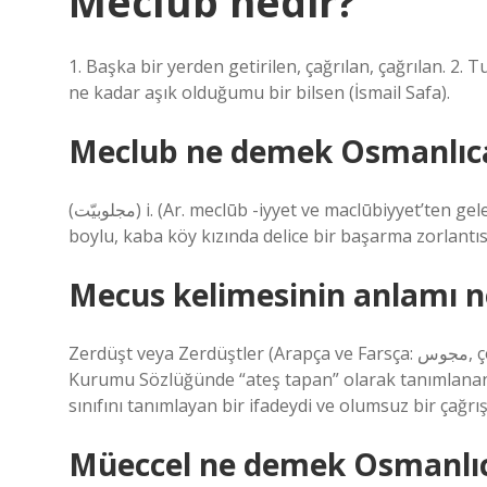
Meclûb nedir?
1. Başka bir yerden getirilen, çağrılan, çağrılan. 
ne kadar aşık olduğumu bir bilsen (İsmail Safa).
Meclub ne demek Osmanlıc
(ﻣﺠﻠﻮﺑﻴّﺖ) i. (Ar. meclūb -iyyet ve maclūbiyyet’ten gelen yanlış infinitive ekleri) Saplantı, tutkunluk hali: Bu uzun
boylu, kaba köy kızında delice bir başarma zorlantısı,
Mecus kelimesinin anlamı n
Zerdüşt veya Zerdüştler (Arapça ve Farsça: مجوس, çoğul Mecus), Zerdüştlük dinine mensup kişi. Türk Dil
Kurumu Sözlüğünde “ateş tapan” olarak tanımlanan
sınıfını tanımlayan bir ifadeydi ve olumsuz bir çağrı
Müeccel ne demek Osmanlı