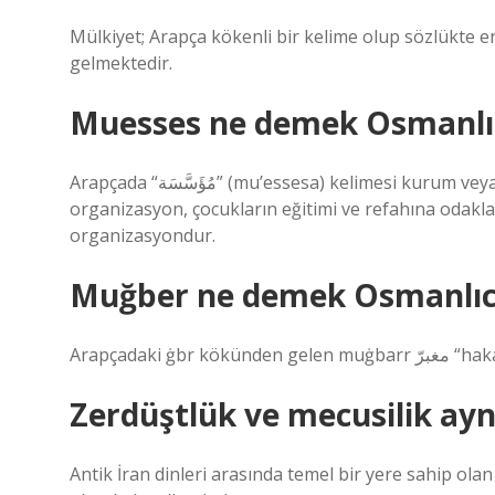
Mülkiyet; Arapça kökenli bir kelime olup sözlükte en b
gelmektedir.
Muesses ne demek Osmanlı
Arapçada “مُؤَسَّسَة” (mu’essesa) kelimesi kurum veya organizasyon anlamına gelir. Örnek cümle: Bu
organizasyon, çocukların eğitimi ve refahına odakl
organizasyondur.
Muğber ne demek Osmanlıc
Arapçadaki ġ
Zerdüştlük ve mecusilik ayn
Antik İran dinleri arasında temel bir yere sahip ola