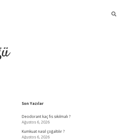
ğü
Sidebar
Son Yazılar
hiltonbet yeni giriş
betexper güvenilir mi
ele
Deodorant kaç fıs sıkılmalı ?
Ağustos 6, 2026
Kumkuat nasıl çoğaltılır ?
Ağustos 6, 2026