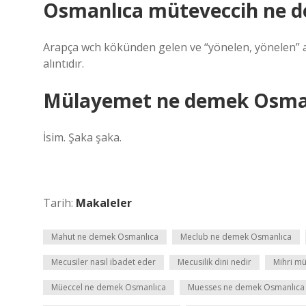
Osmanlıca müteveccih ne 
Arapça wch kökünden gelen ve “yönelen, yönelen” anlamına gelen müteve
alıntıdır.
Mülayemet ne demek Osma
İsim. Şaka şaka.
Tarih:
Makaleler
Mahut ne demek Osmanlıca
Meclub ne demek Osmanlıca
Mecusiler nasıl ibadet eder
Mecusilik dini nedir
Mihri mü
Müeccel ne demek Osmanlıca
Muesses ne demek Osmanlıca