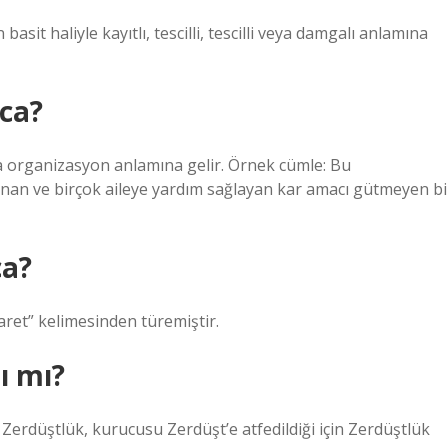
asit haliyle kayıtlı, tescilli, tescilli veya damgalı anlamına
ca?
anan ve birçok aileye yardım sağlayan kar amacı gütmeyen bi
a?
br kökünden gelen muġbarr مغبرّ “hakaret” kelimesinden türemiştir.
ı mı?
n Zerdüştlük, kurucusu Zerdüşt’e atfedildiği için Zerdüştlük