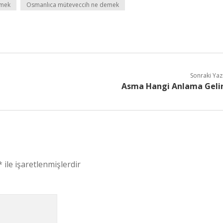
emek
Osmanlıca müteveccih ne demek
Sonraki Yaz
Asma Hangi Anlama Geli
*
ile işaretlenmişlerdir