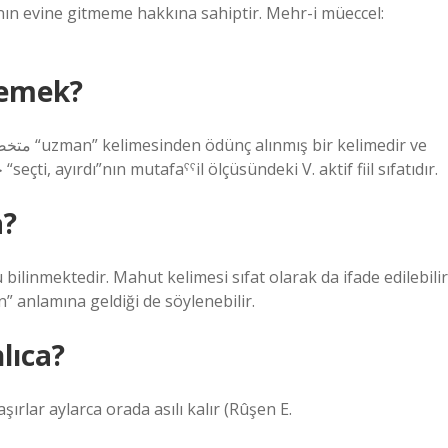
ının evine gitmeme hakkına sahiptir. Mehr-i müeccel:
demek?
χṣṣ kökünden gelir. Bu kelime, Arapça fiil χaṣṣa خصّ “seçti, ayırdı”nın mutafaˁˁil ölçüsündeki V. aktif fiil sıfatıdır.
a?
ilinmektedir. Mahut kelimesi sıfat olarak da ifade edilebilir
” anlamına geldiği de söylenebilir.
lıca?
ırlar aylarca orada asılı kalır (Rûşen E.