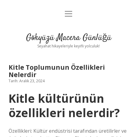
menüyü
Anasayfa
aç
Gizlilik Politikası
Gökyüzü Macera Günlüğü
Yasal Uyarı
Seyahat hikayeleriyle keyifli yolculuk!
Hakkımızda
Kitle Toplumunun Özellikleri
Nelerdir
Tarih: Aralık 23, 2024
Kitle kültürünün
özellikleri nelerdir?
Özellikleri: Kültür endüstrisi tarafından üretilirler ve