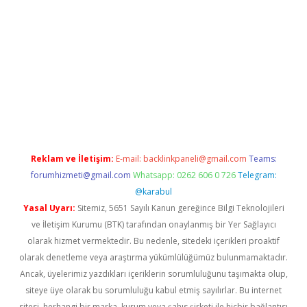
lexbetgiris.org
Reklam ve İletişim:
E-mail:
backlinkpaneli@gmail.com
Teams:
forumhizmeti@gmail.com
Whatsapp: 0262 606 0 726
Telegram:
@karabul
Yasal Uyarı:
Sitemiz, 5651 Sayılı Kanun gereğince Bilgi Teknolojileri
ve İletişim Kurumu (BTK) tarafından onaylanmış bir Yer Sağlayıcı
olarak hizmet vermektedir. Bu nedenle, sitedeki içerikleri proaktif
olarak denetleme veya araştırma yükümlülüğümüz bulunmamaktadır.
Ancak, üyelerimiz yazdıkları içeriklerin sorumluluğunu taşımakta olup,
siteye üye olarak bu sorumluluğu kabul etmiş sayılırlar. Bu internet
sitesi, herhangi bir marka, kurum veya şahıs şirketi ile hiçbir bağlantısı