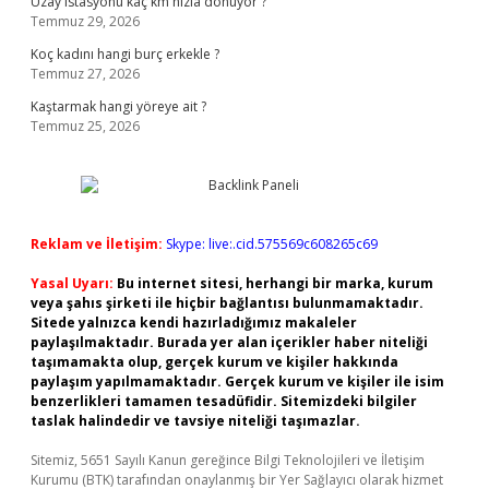
Uzay istasyonu kaç km hızla dönüyor ?
Temmuz 29, 2026
Koç kadını hangi burç erkekle ?
Temmuz 27, 2026
Kaştarmak hangi yöreye ait ?
Temmuz 25, 2026
Reklam ve İletişim:
Skype: live:.cid.575569c608265c69
Yasal Uyarı:
Bu internet sitesi, herhangi bir marka, kurum
veya şahıs şirketi ile hiçbir bağlantısı bulunmamaktadır.
Sitede yalnızca kendi hazırladığımız makaleler
paylaşılmaktadır. Burada yer alan içerikler haber niteliği
taşımamakta olup, gerçek kurum ve kişiler hakkında
paylaşım yapılmamaktadır. Gerçek kurum ve kişiler ile isim
benzerlikleri tamamen tesadüfidir. Sitemizdeki bilgiler
taslak halindedir ve tavsiye niteliği taşımazlar.
Sitemiz, 5651 Sayılı Kanun gereğince Bilgi Teknolojileri ve İletişim
Kurumu (BTK) tarafından onaylanmış bir Yer Sağlayıcı olarak hizmet