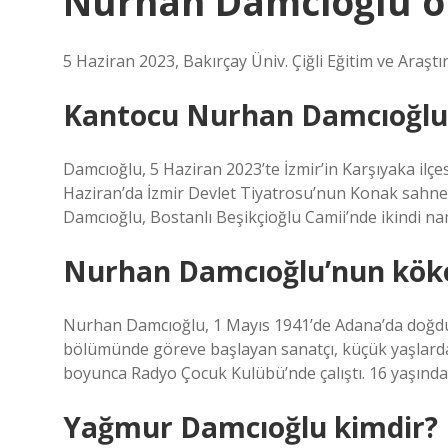
Nurhan Damcioğlu ö
5 Haziran 2023, Bakırçay Üniv. Çiğli Eğitim ve Araş
Kantocu Nurhan Damcıoğlu
Damcıoğlu, 5 Haziran 2023’te İzmir’in Karşıyaka ilçe
Haziran’da İzmir Devlet Tiyatrosu’nun Konak sahne
Damcıoğlu, Bostanlı Beşikçioğlu Camii’nde ikindi n
Nurhan Damcıoğlu’nun köke
Nurhan Damcıoğlu, 1 Mayıs 1941’de Adana’da doğdu
bölümünde göreve başlayan sanatçı, küçük yaşlarda ti
boyunca Radyo Çocuk Kulübü’nde çalıştı. 16 yaşında
Yağmur Damcıoğlu kimdir?