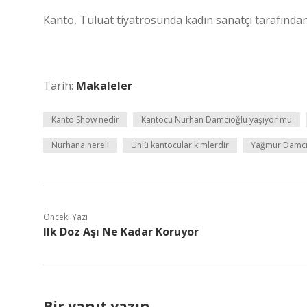
Kanto, Tuluat tiyatrosunda kadın sanatçı tarafından 
Tarih:
Makaleler
Kanto Show nedir
Kantocu Nurhan Damcıoğlu yaşıyor mu
Nurhana nereli
Ünlü kantocular kimlerdir
Yağmur Damcı
Önceki Yazı
Ilk Doz Aşı Ne Kadar Koruyor
Bir yanıt yazın