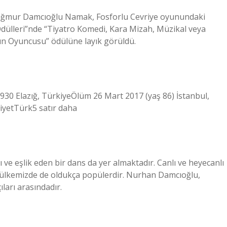
 Yağmur Damcıoğlu Namak, Fosforlu Cevriye oyunundaki
Ödülleri”nde “Tiyatro Komedi, Kara Mizah, Müzikal veya
dın Oyuncusu” ödülüne layık görüldü.
 Elazığ, TürkiyeÖlüm 26 Mart 2017 (yaş 86) İstanbul,
iyetTürk5 satır daha
ı ve eşlik eden bir dans da yer almaktadır. Canlı ve heyecanlı
ı ülkemizde de oldukça popülerdir. Nurhan Damcıoğlu,
ları arasındadır.