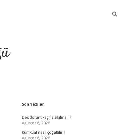
ğü
Sidebar
Son Yazılar
hiltonbet yeni giriş
betexper güvenilir
Deodorant kaç fıs sıkılmalı ?
Ağustos 6, 2026
Kumkuat nasıl çoğaltılır ?
Ağustos 6, 2026