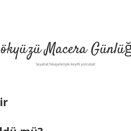
ökyüzü Macera Günlü
Seyahat hikayeleriyle keyifli yolculuk!
ir