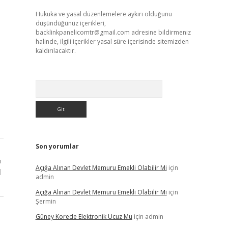
Hukuka ve yasal düzenlemelere aykırı olduğunu
düşündüğünüz içerikleri,
backlinkpanelicomtr@gmail.com
adresine bildirmeniz
halinde, ilgili içerikler yasal süre içerisinde sitemizden
kaldırılacaktır.
Arama
Son yorumlar
ı
Açığa Alınan Devlet Memuru Emekli Olabilir Mi
için
l
admin
Açığa Alınan Devlet Memuru Emekli Olabilir Mi
için
Şermin
Güney Korede Elektronik Ucuz Mu
için
admin