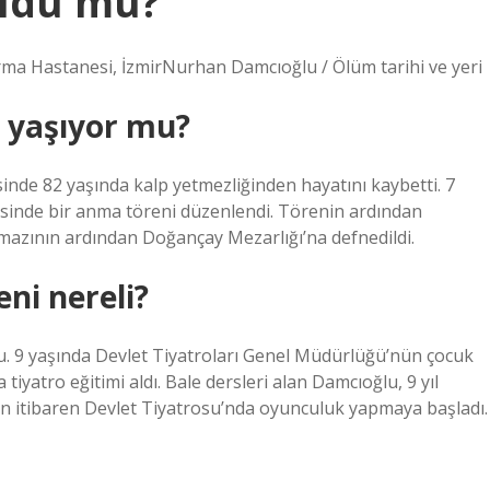
ldü mü?
tırma Hastanesi, İzmirNurhan Damcıoğlu / Ölüm tarihi ve yeri
 yaşıyor mu?
sinde 82 yaşında kalp yetmezliğinden hayatını kaybetti. 7
sinde bir anma töreni düzenlendi. Törenin ardından
amazının ardından Doğançay Mezarlığı’na defnedildi.
ni nereli?
. 9 yaşında Devlet Tiyatroları Genel Müdürlüğü’nün çocuk
yatro eğitimi aldı. Bale dersleri alan Damcıoğlu, 9 yıl
n itibaren Devlet Tiyatrosu’nda oyunculuk yapmaya başladı.