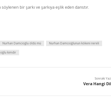
söylenen bir şarkı ve şarkıya eşlik eden danstır.
Nurhan Damcioğlu öldü mü
Nurhan Damcıoğlunun kökeni nereli
oğlu kimdir
Sonraki Yaz
Vera Hangi Di