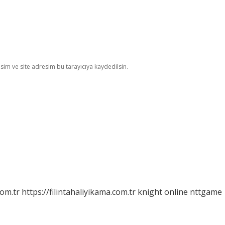
im ve site adresim bu tarayıcıya kaydedilsin.
com.tr
https://filintahaliyikama.com.tr
knight online
nttgame