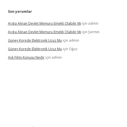
Son yorumlar
Açığa Alınan Devlet Memuru Emekli Olabilir Mi
için
admin
Açığa Alınan Devlet Memuru Emekli Olabilir Mi
için
Şermin
Güney Korede Elektronik Ucuz Mu
için
admin
Güney Korede Elektronik Ucuz Mu
için
Oğuz
Aşk Filmi Konusu Nedir
için
admin
lexbetgiris.org