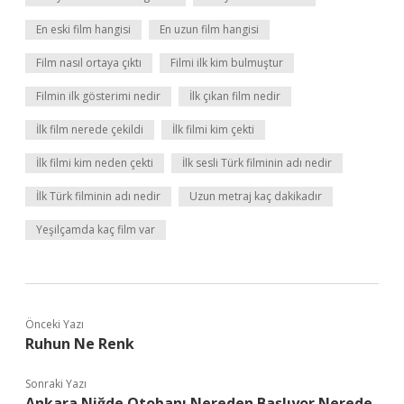
En eski film hangisi
En uzun film hangisi
Film nasıl ortaya çıktı
Filmi ilk kim bulmuştur
Filmin ilk gösterimi nedir
İlk çıkan film nedir
İlk film nerede çekildi
İlk filmi kim çekti
İlk filmi kim neden çekti
İlk sesli Türk filminin adı nedir
İlk Türk filminin adı nedir
Uzun metraj kaç dakikadır
Yeşilçamda kaç film var
Önceki Yazı
Ruhun Ne Renk
Sonraki Yazı
Ankara Niğde Otobanı Nereden Başlıyor Nerede