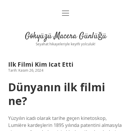
menüyü
Anasayfa
aç
Gizlilik Politikası
Gökyüzü Macera Günlüğü
Yasal Uyarı
Seyahat hikayeleriyle keyifli yolculuk!
Hakkımızda
Ilk Filmi Kim Icat Etti
Tarih: Kasım 26, 2024
Dünyanın ilk filmi
ne?
Yüzyılın icadı olarak tarihe geçen kinetoskop,
Lumière kardeşlerin 1895 yılında patentini almasıyla