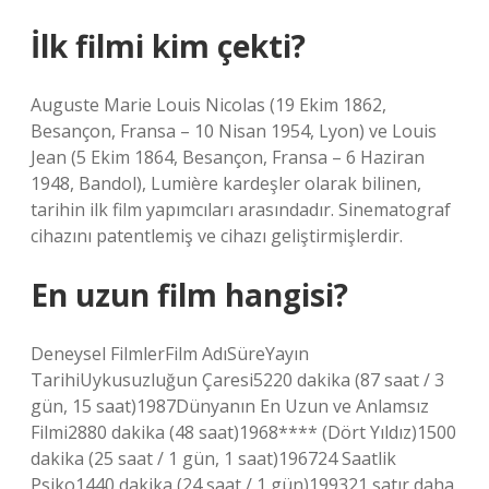
İlk filmi kim çekti?
Auguste Marie Louis Nicolas (19 Ekim 1862,
Besançon, Fransa – 10 Nisan 1954, Lyon) ve Louis
Jean (5 Ekim 1864, Besançon, Fransa – 6 Haziran
1948, Bandol), Lumière kardeşler olarak bilinen,
tarihin ilk film yapımcıları arasındadır. Sinematograf
cihazını patentlemiş ve cihazı geliştirmişlerdir.
En uzun film hangisi?
Deneysel FilmlerFilm AdıSüreYayın
TarihiUykusuzluğun Çaresi5220 dakika (87 saat / 3
gün, 15 saat)1987Dünyanın En Uzun ve Anlamsız
Filmi2880 dakika (48 saat)1968**** (Dört Yıldız)1500
dakika (25 saat / 1 gün, 1 saat)196724 Saatlik
Psiko1440 dakika (24 saat / 1 gün)199321 satır daha