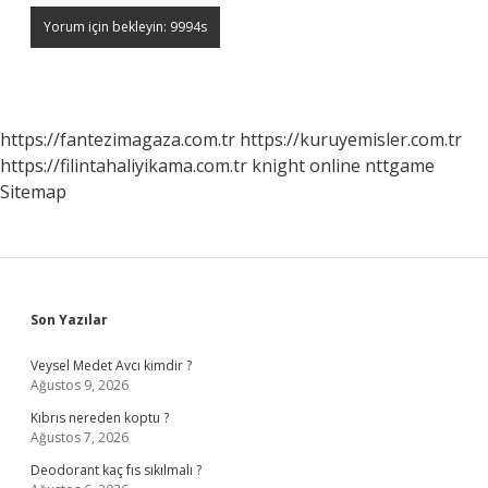
https://fantezimagaza.com.tr
https://kuruyemisler.com.tr
https://filintahaliyikama.com.tr
knight online
nttgame
Sitemap
Sidebar
Son Yazılar
Veysel Medet Avcı kimdir ?
Ağustos 9, 2026
Kıbrıs nereden koptu ?
Ağustos 7, 2026
Deodorant kaç fıs sıkılmalı ?