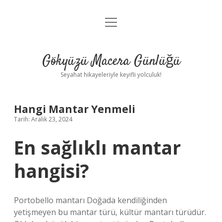
menüyü
Anasayfa
aç
Gizlilik Politikası
Gökyüzü Macera Günlüğü
Yasal Uyarı
Seyahat hikayeleriyle keyifli yolculuk!
Hakkımızda
Hangi Mantar Yenmeli
Tarih: Aralık 23, 2024
En sağlıklı mantar
hangisi?
Portobello mantarı Doğada kendiliğinden
yetişmeyen bu mantar türü, kültür mantarı türüdür.