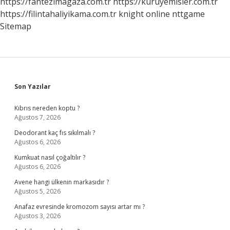
https://fantezimagaza.com.tr
https://kuruyemisler.com.tr
https://filintahaliyikama.com.tr
knight online
nttgame
Sitemap
Sidebar
Son Yazılar
Kıbrıs nereden koptu ?
Ağustos 7, 2026
Deodorant kaç fıs sıkılmalı ?
Ağustos 6, 2026
Kumkuat nasıl çoğaltılır ?
Ağustos 6, 2026
Avene hangi ülkenin markasıdır ?
Ağustos 5, 2026
Anafaz evresinde kromozom sayısı artar mı ?
Ağustos 3, 2026