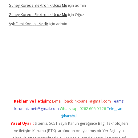
Güney Korede Elektronik Ucuz Mu
için
admin
Güney Korede Elektronik Ucuz Mu
için
Oğuz
Aşk Filmi Konusu Nedir
için
admin
exbetgiris.org
Reklam ve İletişim:
E-mail:
backlinkpaneli@gmail.com
Teams:
forumhizmeti@gmail.com
Whatsapp: 0262 606 0 726
Telegram:
@karabul
Yasal Uyarı:
Sitemiz, 5651 Sayılı Kanun gereğince Bilgi Teknolojileri
ve İletişim Kurumu (BTK) tarafından onaylanmış bir Yer Sağlayıcı