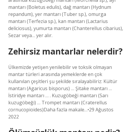
arasında kuzugöbeği mantarı (Morchella sp.), ayı
mantarı (Boletus edulis), dağ mantarı (Hydnum
repandum), yer mantarı (Tuber sp.), omurga
mantarı (Terfezia sp.), kan mantarı (Lactarius
deliciosus), yumurta mantarı (Chanterellus cibarius),
Sezar veya… yer alır.
Zehirsiz mantarlar nelerdir?
Ülkemizde yetişen yenilebilir ve toksik olmayan
mantar türleri arasında yemeklerde en çok
kullanılan çeşitleri şu şekilde sıralayabiliriz: Kültür
mantarı (Agaricus bisporus) … Şitake mantarı …
İstiridye mantarı … . Kuzugöbeği mantarı (Sarı
kuzugöbeği) … Trompet mantarı (Craterellus
cornucopioides)Daha fazla makale…•29 Ağustos
2022