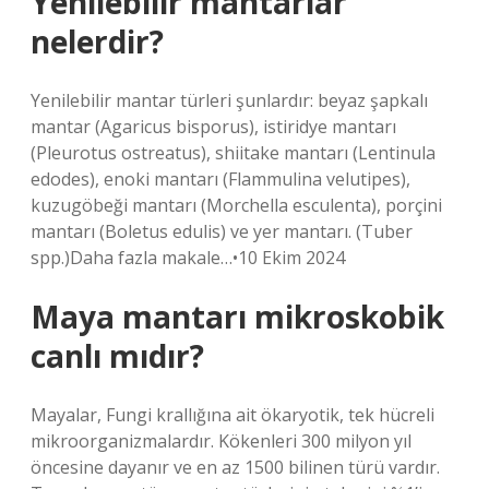
Yenilebilir mantarlar
nelerdir?
Yenilebilir mantar türleri şunlardır: beyaz şapkalı
mantar (Agaricus bisporus), istiridye mantarı
(Pleurotus ostreatus), shiitake mantarı (Lentinula
edodes), enoki mantarı (Flammulina velutipes),
kuzugöbeği mantarı (Morchella esculenta), porçini
mantarı (Boletus edulis) ve yer mantarı. (Tuber
spp.)Daha fazla makale…•10 Ekim 2024
Maya mantarı mikroskobik
canlı mıdır?
Mayalar, Fungi krallığına ait ökaryotik, tek hücreli
mikroorganizmalardır. Kökenleri 300 milyon yıl
öncesine dayanır ve en az 1500 bilinen türü vardır.