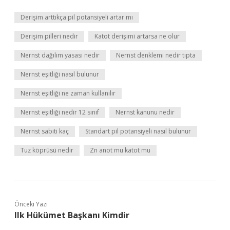
Derişim arttıkça pil potansiyeli artar mı
Derişim pilleri nedir
Katot derişimi artarsa ne olur
Nernst dağılım yasası nedir
Nernst denklemi nedir tıpta
Nernst eşitliği nasıl bulunur
Nernst eşitliği ne zaman kullanılır
Nernst eşitliği nedir 12 sınıf
Nernst kanunu nedir
Nernst sabiti kaç
Standart pil potansiyeli nasıl bulunur
Tuz köprüsü nedir
Zn anot mu katot mu
Önceki Yazı
Ilk Hükümet Başkanı Kimdir