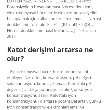
LÜTFEN YAZSIN. NERNST DENKLEM: Elektrot
Potansiyelinin Hesaplanması. Nernst denklemi,
elektrokimyasal hücrelerde elektrot potansiyelini
hesaplamak için kullanılan bir denklemdir. … Nernst
denkleminin formülü: E = E° – (RT / nF) * ln(Q) …
Nernst denkleminin nasıl kullanılacağı: 4 Haziran
2015
Katot derişimi artarsa ne
olur?
| Elektrokimyasal hücre, hücre potansiyelini
etkileyen faktörler, konsantrasyon, pH değeri,
sedimantasyon, konu açıklaması: Katottaki pH
değeri (-) arttıkça potansiyel azalır. Çünkü iyon
konsantrasyonu azalır. Katottaki iyon
konsantrasyonu (-) artarsa ​​potansiyel artar. Çünkü
iyon konsantrasyonu elektronları emer ve