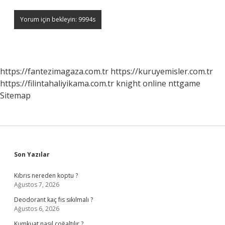
https://fantezimagaza.com.tr
https://kuruyemisler.com.tr
https://filintahaliyikama.com.tr
knight online
nttgame
Sitemap
Sidebar
Son Yazılar
Kıbrıs nereden koptu ?
Ağustos 7, 2026
Deodorant kaç fıs sıkılmalı ?
Ağustos 6, 2026
Kumkuat nasıl çoğaltılır ?