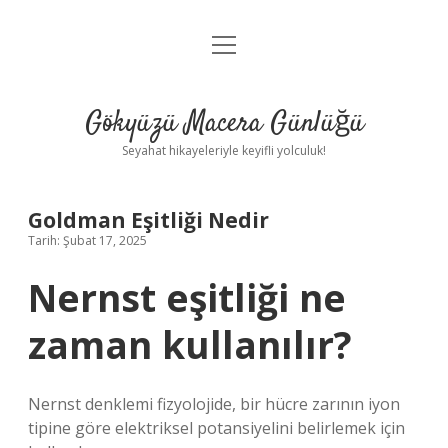
menüyü
Anasayfa
aç
Gizlilik Politikası
Gökyüzü Macera Günlüğü
Yasal Uyarı
Seyahat hikayeleriyle keyifli yolculuk!
Hakkımızda
Goldman Eşitliği Nedir
Tarih: Şubat 17, 2025
Nernst eşitliği ne
zaman kullanılır?
Nernst denklemi fizyolojide, bir hücre zarının iyon
tipine göre elektriksel potansiyelini belirlemek için