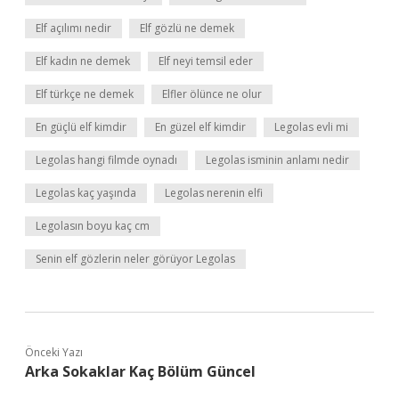
Elf açılımı nedir
Elf gözlü ne demek
Elf kadın ne demek
Elf neyi temsil eder
Elf türkçe ne demek
Elfler ölünce ne olur
En güçlü elf kimdir
En güzel elf kimdir
Legolas evli mi
Legolas hangi filmde oynadı
Legolas isminin anlamı nedir
Legolas kaç yaşında
Legolas nerenin elfi
Legolasın boyu kaç cm
Senin elf gözlerin neler görüyor Legolas
Önceki Yazı
Arka Sokaklar Kaç Bölüm Güncel