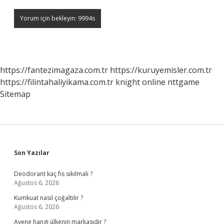
https://fantezimagaza.com.tr
https://kuruyemisler.com.tr
https://filintahaliyikama.com.tr
knight online
nttgame
Sitemap
Sidebar
Son Yazılar
Deodorant kaç fıs sıkılmalı ?
Ağustos 6, 2026
Kumkuat nasıl çoğaltılır ?
Ağustos 6, 2026
Avene hangi ülkenin markasıdır ?