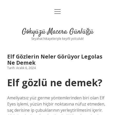
menüyü
Anasayfa
aç
Gizlilik Politikası
Gökyüzü Macera Günlüğü
Yasal Uyarı
Seyahat hikayeleriyle keyifli yolculuk!
Hakkımızda
Elf Gözlerin Neler Görüyor Legolas
Ne Demek
Tarih: Aralık 6, 2024
Elf gözlü ne demek?
Ameliyatsız yüz germe yöntemlerinden biri olan Elf
Eyes işlemi, yüzün hiçbir noktasına nüfuz etmeden,
saç derisine ip çubuklarının yerleştirilmesini içerir.