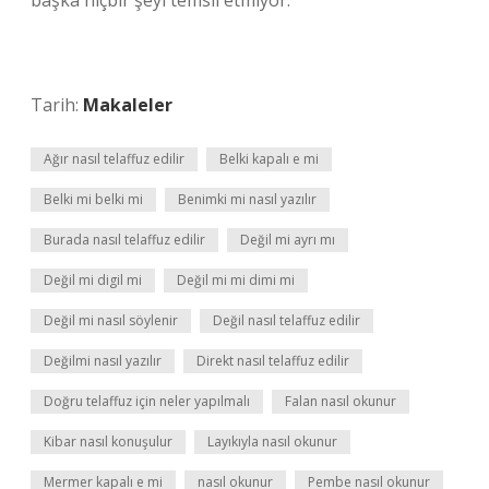
başka hiçbir şeyi temsil etmiyor.
Tarih:
Makaleler
Ağır nasıl telaffuz edilir
Belki kapalı e mi
Belki mi belki mi
Benimki mi nasıl yazılır
Burada nasıl telaffuz edilir
Değil mi ayrı mı
Değil mi digil mi
Değil mi mi dimi mi
Değil mi nasıl söylenir
Değil nasıl telaffuz edilir
Değilmi nasıl yazılır
Direkt nasıl telaffuz edilir
Doğru telaffuz için neler yapılmalı
Falan nasıl okunur
Kibar nasıl konuşulur
Layıkıyla nasıl okunur
Mermer kapalı e mi
nasıl okunur
Pembe nasıl okunur