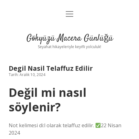
menüyü
Anasayfa
aç
Gizlilik Politikası
Gökyüzü Macera Günlüğü
Yasal Uyarı
Seyahat hikayeleriyle keyifli yolculuk!
Hakkımızda
Degil Nasil Telaffuz Edilir
Tarih: Aralık 10, 2024
Değil mi nasıl
söylenir?
Not kelimesi di:l olarak telaffuz edilir.
22 Nisan
2024