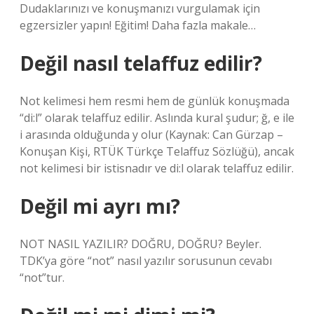
Dudaklarınızı ve konuşmanızı vurgulamak için
egzersizler yapın! Eğitim! Daha fazla makale…
Değil nasıl telaffuz edilir?
Not kelimesi hem resmi hem de günlük konuşmada
“di:l” olarak telaffuz edilir. Aslında kural şudur; ğ, e ile
i arasında olduğunda y olur (Kaynak: Can Gürzap –
Konuşan Kişi, RTÜK Türkçe Telaffuz Sözlüğü), ancak
not kelimesi bir istisnadır ve di:l olarak telaffuz edilir.
Değil mi ayrı mı?
NOT NASIL YAZILIR? DOĞRU, DOĞRU? Beyler.
TDK’ya göre “not” nasıl yazılır sorusunun cevabı
“not”tur.