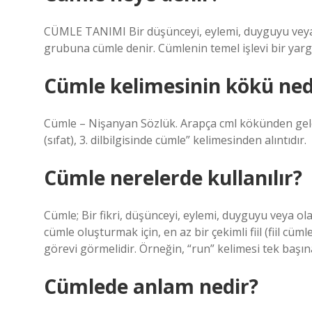
CÜMLE TANIMI Bir düşünceyi, eylemi, duyguyu veya 
grubuna cümle denir. Cümlenin temel işlevi bir yargı
Cümle kelimesinin kökü ned
Cümle – Nişanyan Sözlük. Arapça cml kökünden gelen cumla(t) جملة “1. “bütünlük, tamlık (i
(sıfat), 3. dilbilgisinde cümle” kelimesinden alıntıdır.
Cümle nerelerde kullanılır?
Cümle; Bir fikri, düşünceyi, eylemi, duyguyu veya ol
cümle oluşturmak için, en az bir çekimli fiil (fiil cü
görevi görmelidir. Örneğin, “run” kelimesi tek başın
Cümlede anlam nedir?