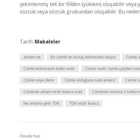
çekimlenmiş tek bir fiilden (yüklem) oluşabilir veya
sözcük veya sözcük grubundan oluşabilir. Bu nedenl
Tarih:
Makaleler
anlamı ne
Bir cümle en az kaç kelimeden oluşur
Cümle a
Cümle kelimesinin kökü nedir
Cümle nedir cümle çeşitleri nel
Cümle neye denir
Cümle olduğunu nasıl anlarız
Cümle t
Cümlede anlam nedir kısaca özet
Cümlenin sonuna 3 nokta n
Ne anlama gelir TDK
TDK nedir kısaca
Önceki Yazı