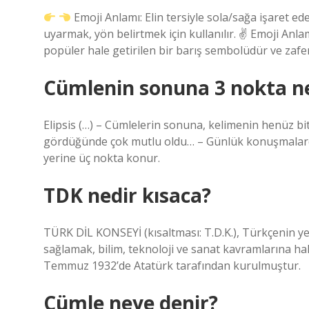
Emoji Anlamı: Elin tersiyle sola/sağa işaret e
uyarmak, yön belirtmek için kullanılır. ✌
Emoji Anlamı
popüler hale getirilen bir barış sembolüdür ve zafer
Cümlenin sonuna 3 nokta ne
Elipsis (…) – Cümlelerin sonuna, kelimenin henüz bi
gördüğünde çok mutlu oldu… – Günlük konuşmalar
yerine üç nokta konur.
TDK nedir kısaca?
TÜRK DİL KONSEYİ (kısaltması: T.D.K.), Türkçenin y
sağlamak, bilim, teknoloji ve sanat kavramlarına ha
Temmuz 1932’de Atatürk tarafından kurulmuştur.
Cümle neye denir?