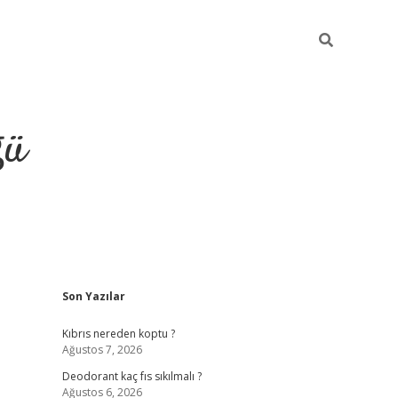
ğü
Sidebar
Son Yazılar
hiltonbet yeni giriş
betexper güvenilir mi
el
Kıbrıs nereden koptu ?
Ağustos 7, 2026
Deodorant kaç fıs sıkılmalı ?
Ağustos 6, 2026