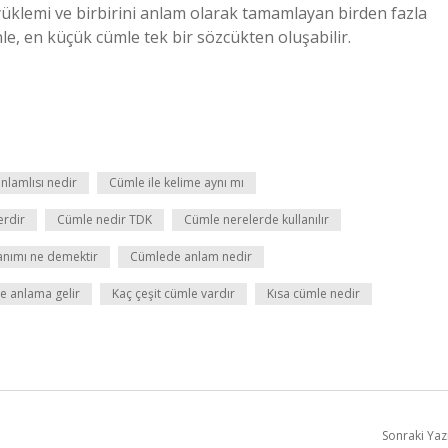
 yüklemi ve birbirini anlam olarak tamamlayan birden fazla
e, en küçük cümle tek bir sözcükten oluşabilir.
nlamlısı nedir
Cümle ile kelime aynı mı
erdir
Cümle nedir TDK
Cümle nerelerde kullanılır
anımı ne demektir
Cümlede anlam nedir
e anlama gelir
Kaç çeşit cümle vardır
Kısa cümle nedir
Sonraki Yaz