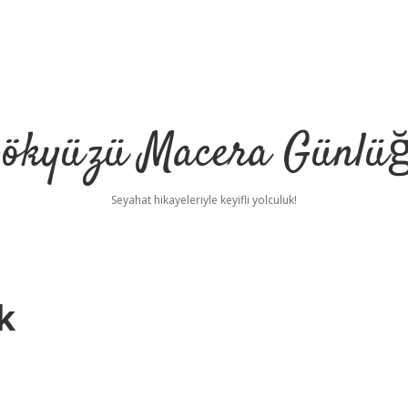
ökyüzü Macera Günlü
Seyahat hikayeleriyle keyifli yolculuk!
k