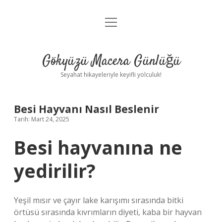
menüyü
Anasayfa
aç
Gizlilik Politikası
Gökyüzü Macera Günlüğü
Yasal Uyarı
Seyahat hikayeleriyle keyifli yolculuk!
Hakkımızda
Besi Hayvanı Nasıl Beslenir
Tarih: Mart 24, 2025
Besi hayvanına ne
yedirilir?
Yeşil mısır ve çayır lake karışımı sırasında bitki
örtüsü sırasında kıvrımların diyeti, kaba bir hayvan