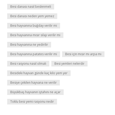
Besi danası nasıl beslenmeli
Besi danası neden yem yemez
Besi hayvanına buğday verilir mi
Besi hayvanına mısır silajı verilir mi
Besi hayvanına ne yedirilir
Besi hayvanına patates verilir mi
Besi için mısır mı arpa mı
Besi rasyonu nasıl olmalı
Besi yemleri nelerdir
Besideki hayvan günde kaç kilo yem yer
Besiye çekilen hayvana ne verilir
Büyükbaş hayvanın iştahını ne açar
Toklu besi yemi rasyonu nedir