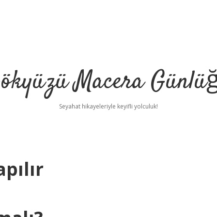
ökyüzü Macera Günlü
Seyahat hikayeleriyle keyifli yolculuk!
apılır