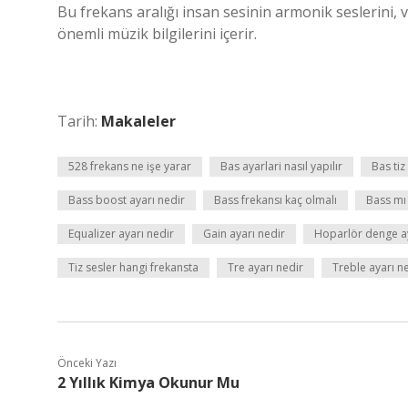
Bu frekans aralığı insan sesinin armonik seslerini, vu
önemli müzik bilgilerini içerir.
Tarih:
Makaleler
528 frekans ne işe yarar
Bas ayarlari nasıl yapılır
Bas tiz
Bass boost ayarı nedir
Bass frekansı kaç olmalı
Bass mı 
Equalizer ayarı nedir
Gain ayarı nedir
Hoparlör denge aya
Tiz sesler hangi frekansta
Tre ayarı nedir
Treble ayarı n
Önceki Yazı
2 Yıllık Kimya Okunur Mu