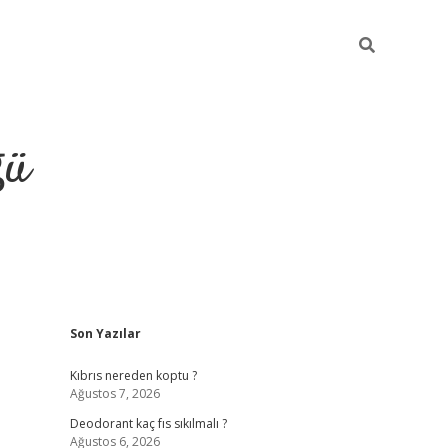
ğü
Sidebar
Son Yazılar
hiltonbet yeni giriş
betexper güvenilir mi
elexb
Kıbrıs nereden koptu ?
Ağustos 7, 2026
Deodorant kaç fıs sıkılmalı ?
Ağustos 6, 2026