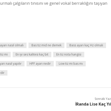
rmalı çalgıların tınısını ve genel vokal berraklığını taşıyan
 ayarı nasıl olmalı
Bas tiz mid ne demek
Bass ayarı kaç Hz olmalı
tiz mi
En iyi ses kalitesi kaç bit
En tiz nota hangisi
rı nasıl yapılır
HPF ayarı nedir
Low tiz mi bas mı
edir
Sonraki Yaz
İRanda Lise Kaç Yı