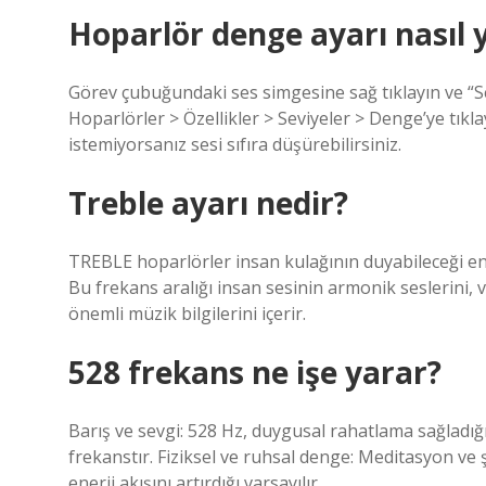
Hoparlör denge ayarı nasıl y
Görev çubuğundaki ses simgesine sağ tıklayın ve “S
Hoparlörler > Özellikler > Seviyeler > Denge’ye tıkla
istemiyorsanız sesi sıfıra düşürebilirsiniz.
Treble ayarı nedir?
TREBLE hoparlörler insan kulağının duyabileceği en 
Bu frekans aralığı insan sesinin armonik seslerini, vu
önemli müzik bilgilerini içerir.
528 frekans ne işe yarar?
Barış ve sevgi: 528 Hz, duygusal rahatlama sağladığ
frekanstır. Fiziksel ve ruhsal denge: Meditasyon ve
enerji akışını artırdığı varsayılır.