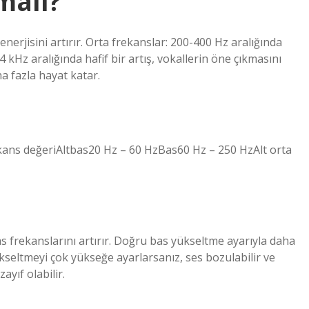
lmalı?
nerjisini artırır. Orta frekanslar: 200-400 Hz aralığında
4 kHz aralığında hafif bir artış, vokallerin öne çıkmasını
ha fazla hayat katar.
kans değeriAltbas20 Hz – 60 HzBas60 Hz – 250 HzAlt orta
 frekanslarını artırır. Doğru bas yükseltme ayarıyla daha
ükseltmeyi çok yükseğe ayarlarsanız, ses bozulabilir ve
ayıf olabilir.