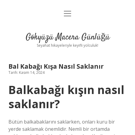
menüyü
Anasayfa
aç
Gizlilik Politikası
Gökyüzü Macera Günlüğü
Yasal Uyarı
Seyahat hikayeleriyle keyifli yolculuk!
Hakkımızda
Bal Kabağı Kışa Nasıl Saklanır
Tarih: Kasım 14, 2024
Balkabağı kışın nasıl
saklanır?
Bütün balkabaklarını saklarken, onları kuru bir
yerde saklamak önemlidir. Nemli bir ortamda