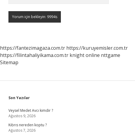
https://fantezimagaza.com.tr
https://kuruyemisler.com.tr
https://filintahaliyikama.com.tr
knight online
nttgame
Sitemap
Sidebar
Son Yazılar
Veysel Medet Avcı kimdir ?
Ağustos 9, 2026
Kıbrıs nereden koptu ?
Ağustos 7, 2026