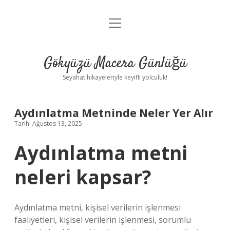
menüyü
Anasayfa
aç
Gizlilik Politikası
Gökyüzü Macera Günlüğü
Yasal Uyarı
Seyahat hikayeleriyle keyifli yolculuk!
Hakkımızda
Aydınlatma Metninde Neler Yer Alır
Tarih: Ağustos 13, 2025
Aydınlatma metni
neleri kapsar?
Aydınlatma metni, kişisel verilerin işlenmesi
faaliyetleri, kişisel verilerin işlenmesi, sorumlu