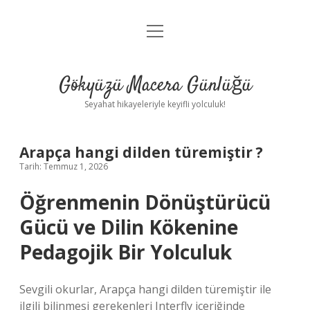
menüyü
Anasayfa
aç
Gizlilik Politikası
Gökyüzü Macera Günlüğü
Yasal Uyarı
Seyahat hikayeleriyle keyifli yolculuk!
Hakkımızda
Arapça hangi dilden türemiştir ?
Tarih: Temmuz 1, 2026
Öğrenmenin Dönüştürücü
Gücü ve Dilin Kökenine
Pedagojik Bir Yolculuk
Sevgili okurlar, Arapça hangi dilden türemiştir ile
ilgili bilinmesi gerekenleri Interfly içeriğinde