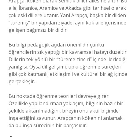
Arapça, köken olarak Semitik diller ailesine aittir. Bu
aile; İbranice, Aramice ve Akadca gibi tarihsel olarak
çok eski dillere uzanır. Yani Arapça, başka bir dilden
“türemiş” bir yapıdan ziyade, aynı kök aile içerisinde
gelişen bağımsız bir dildir.
Bu bilgi pedagojik açıdan önemlidir çünkü
öğrencilerin sık yaptığı bir kavramsal hatayı düzeltir:
Dillerin tek yönlü bir “türeme zinciri” içinde ilerlediği
yanılgısı. Oysa dil gelişimi, tıpkı öğrenme süreçleri
gibi çok katmanlı, etkileşimli ve kültürel bir ağ içinde
gerçekleşir.
Bu noktada öğrenme teorileri devreye girer.
Özellikle yapılandırmacı yaklaşım, bilginin hazır bir
şekilde aktarılmadığını, bireyin onu aktif biçimde
inşa ettiğini savunur. Arapçanın kökenini anlamak
da bu inşa sürecinin bir parçasıdır.