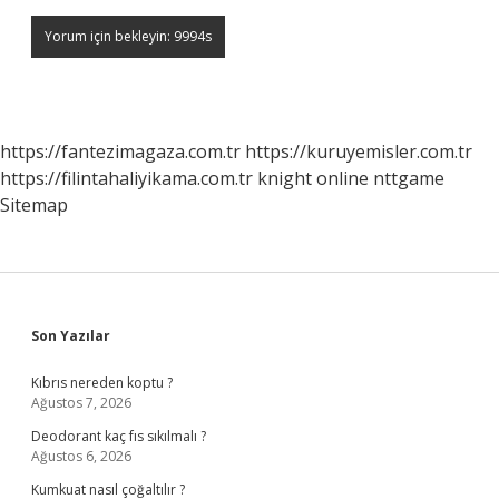
https://fantezimagaza.com.tr
https://kuruyemisler.com.tr
https://filintahaliyikama.com.tr
knight online
nttgame
Sitemap
Sidebar
Son Yazılar
Kıbrıs nereden koptu ?
Ağustos 7, 2026
Deodorant kaç fıs sıkılmalı ?
Ağustos 6, 2026
Kumkuat nasıl çoğaltılır ?