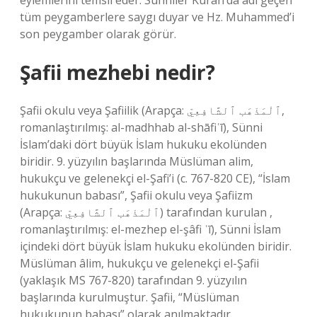
eylemlerini temsil eder. Sünniler Kuran’da adı geçen
tüm peygamberlere saygı duyar ve Hz. Muhammed’i
son peygamber olarak görür.
Şafii mezhebi nedir?
Şafii okulu veya Şafiilik (Arapça: ٱلْمَذْهَب ٱلشَّافِعِيّ,
romanlaştırılmış: al-madhhab al-shāfiʿī), Sünni
İslam’daki dört büyük İslam hukuku ekolünden
biridir. 9. yüzyılın başlarında Müslüman alim,
hukukçu ve gelenekçi el-Şafi’i (c. 767-820 CE), “İslam
hukukunun babası”, Şafii okulu veya Şafiizm
(Arapça: ٱلْمَذْهَب ٱلشَّافِعِيّ) tarafından kurulan ,
romanlaştırılmış: el-mezhep el-şâfi ʿī), Sünni İslam
içindeki dört büyük İslam hukuku ekolünden biridir.
Müslüman âlim, hukukçu ve gelenekçi el-Şafii
(yaklaşık MS 767-820) tarafından 9. yüzyılın
başlarında kurulmuştur. Şafii, “Müslüman
hukukunun babası” olarak anılmaktadır.