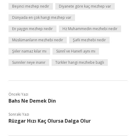
Beşinci mezhep nedir
Diyanete göre kaç mezhep var
Dünyada en çok hangi mezhep var
En yaygın mezhep nedir
Hz Muhammedin mezhebi nedir
Müslümanların mezhebi nedir
Şafii mezhebi nedir
Şiiler namaz kılar mı
Sünnî ve Hanefi aynı mı
Sunniler neye inanır
Türkler hangi mezhebe bağlı
Önceki Yazı
Bahs Ne Demek Din
Sonraki Yazı
Rüzgar Hızı Kaç Olursa Dalga Olur