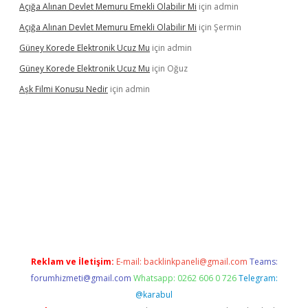
Açığa Alınan Devlet Memuru Emekli Olabilir Mi
için
admin
Açığa Alınan Devlet Memuru Emekli Olabilir Mi
için
Şermin
Güney Korede Elektronik Ucuz Mu
için
admin
Güney Korede Elektronik Ucuz Mu
için
Oğuz
Aşk Filmi Konusu Nedir
için
admin
elexbetgiris.org
Reklam ve İletişim:
E-mail:
backlinkpaneli@gmail.com
Teams:
forumhizmeti@gmail.com
Whatsapp: 0262 606 0 726
Telegram:
@karabul