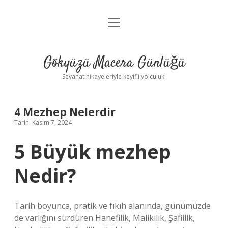
menüyü
Anasayfa
aç
Gizlilik Politikası
Gökyüzü Macera Günlüğü
Yasal Uyarı
Seyahat hikayeleriyle keyifli yolculuk!
Hakkımızda
4 Mezhep Nelerdir
Tarih: Kasım 7, 2024
5 Büyük mezhep
Nedir?
Tarih boyunca, pratik ve fıkıh alanında, günümüzde
de varlığını sürdüren Hanefilik, Malikilik, Şafiilik,