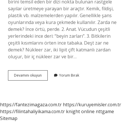
birini temsil eden bir dizi nokta bulunan rastgele
sayılar üretmeye yarayan bir araçtır. Kemik, fildişi,
plastik vb. malzemelerden yapılır. Genellikle şans
oyunlarında veya kura çekmede kullanılır. Zarda ne
demek? İnce örtü, perde. 2. Anat. Vücudun çeşitli
yerlerindeki ince deri: “beyin zarları”. 3. Bitkilerin
çeşitli kısımlarını örten ince tabaka. Deşt zar ne
demek? Nükleer zar, iki lipit çift katmanlı zardan
oluşur, bir iç nükleer zar ve bir…
Zar
Devamını okuyun
Yorum Bırak
Ingilizce
Ne
https://fantezimagaza.com.tr
https://kuruyemisler.com.tr
https://filintahaliyikama.com.tr
knight online
nttgame
Sitemap