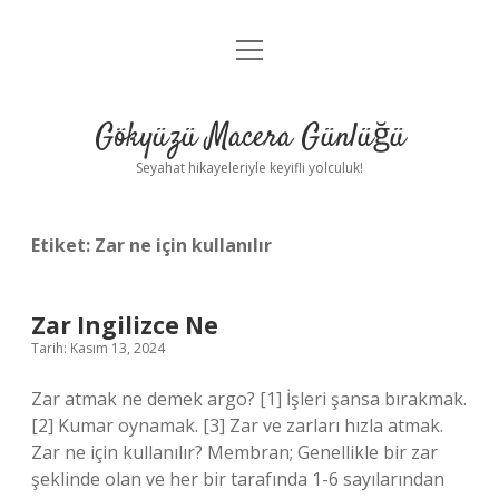
menüyü
Anasayfa
aç
Gizlilik Politikası
Gökyüzü Macera Günlüğü
Yasal Uyarı
Seyahat hikayeleriyle keyifli yolculuk!
Hakkımızda
Etiket:
Zar ne için kullanılır
Zar Ingilizce Ne
Tarih: Kasım 13, 2024
Zar atmak ne demek argo? [1] İşleri şansa bırakmak.
[2] Kumar oynamak. [3] Zar ve zarları hızla atmak.
Zar ne için kullanılır? Membran; Genellikle bir zar
şeklinde olan ve her bir tarafında 1-6 sayılarından