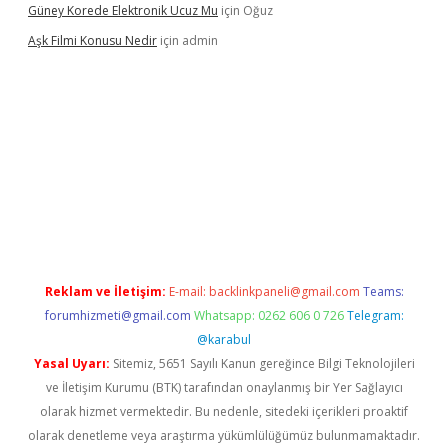
Güney Korede Elektronik Ucuz Mu
için
Oğuz
Aşk Filmi Konusu Nedir
için
admin
üvenilir mi
elexbetgiris.org
Reklam ve İletişim:
E-mail:
backlinkpaneli@gmail.com
Teams:
forumhizmeti@gmail.com
Whatsapp: 0262 606 0 726
Telegram:
@karabul
Yasal Uyarı:
Sitemiz, 5651 Sayılı Kanun gereğince Bilgi Teknolojileri
ve İletişim Kurumu (BTK) tarafından onaylanmış bir Yer Sağlayıcı
olarak hizmet vermektedir. Bu nedenle, sitedeki içerikleri proaktif
olarak denetleme veya araştırma yükümlülüğümüz bulunmamaktadır.