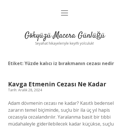
menüyü
Anasayfa
aç
Gizlilik Politikası
Gökyüzü Macera Günlüğü
Yasal Uyarı
Seyahat hikayeleriyle keyifli yolculuk!
Hakkımızda
Etiket:
Yüzde kalıcı iz bırakmanın cezası nedir
Kavga Etmenin Cezası Ne Kadar
Tarih: Aralık 28, 2024
Adam dövmenin cezası ne kadar? Kasıtlı bedensel
zararın temel biçiminde, suçlu bir ila üç yıl hapis
cezasıyla cezalandırılır. Yaralanma basit bir tıbbi
müdahaleyle giderilebilecek kadar küçükse, suçlu