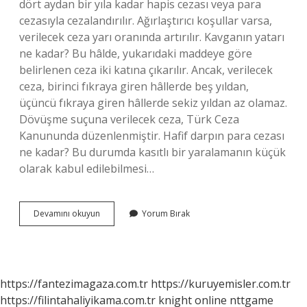
dört aydan bir yıla kadar hapis cezası veya para
cezasıyla cezalandırılır. Ağırlaştırıcı koşullar varsa,
verilecek ceza yarı oranında artırılır. Kavganın yatarı
ne kadar? Bu hâlde, yukarıdaki maddeye göre
belirlenen ceza iki katına çıkarılır. Ancak, verilecek
ceza, birinci fıkraya giren hâllerde beş yıldan,
üçüncü fıkraya giren hâllerde sekiz yıldan az olamaz.
Dövüşme suçuna verilecek ceza, Türk Ceza
Kanununda düzenlenmiştir. Hafif darpın para cezası
ne kadar? Bu durumda kasıtlı bir yaralamanın küçük
olarak kabul edilebilmesi…
Kavga
Devamını okuyun
Yorum Bırak
Etmenin
Cezası
Ne
Kadar
https://fantezimagaza.com.tr
https://kuruyemisler.com.tr
https://filintahaliyikama.com.tr
knight online
nttgame