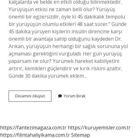
kalçalarda ve belde en etkili olduğu bilinmektedir.
Yürüyüşün etkisi ne zaman belli olur? Yürüyüş
önemli bir egzersizdir, öyle ki 45 dakikalık tempolu
bir yürüyüşün olumlu etkileri 48 saat sürer.” Günde
45 dakika yürüyen kişilerin insülin direncine karşı
önemli bir avantaja sahip olduğunu kaydeden Dr.
Arıkan, yürüyüşün herhangi bir sağlık sorununa yol
açmaması gerektiğini vurguladı. Her gün yürüyüş
yaparsam ne olur? Yürümek hareket kabiliyetini
artırır, kemikleri güçlendirir ve kırık riskini azaltır.
Günde 30 dakika yürümek eklem…
Yürüyüş
Devamını okuyun
Yorum Bırak
Yapmak
Beli
Inceltir
Mi
https://fantezimagaza.com.tr
https://kuruyemisler.com.tr
https://filintahaliyikama.com.tr
Sitemap