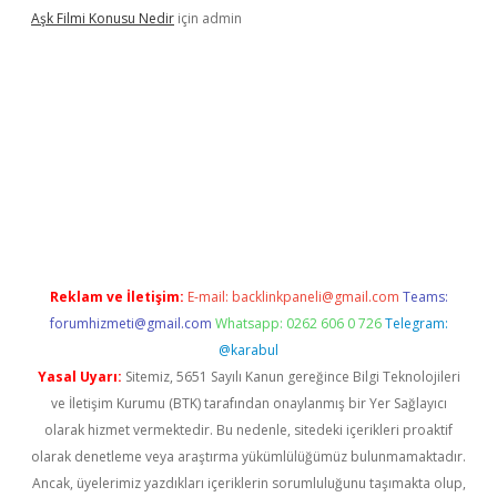
Aşk Filmi Konusu Nedir
için
admin
üvenilir mi
elexbetgiris.org
Reklam ve İletişim:
E-mail:
backlinkpaneli@gmail.com
Teams:
forumhizmeti@gmail.com
Whatsapp: 0262 606 0 726
Telegram:
@karabul
Yasal Uyarı:
Sitemiz, 5651 Sayılı Kanun gereğince Bilgi Teknolojileri
ve İletişim Kurumu (BTK) tarafından onaylanmış bir Yer Sağlayıcı
olarak hizmet vermektedir. Bu nedenle, sitedeki içerikleri proaktif
olarak denetleme veya araştırma yükümlülüğümüz bulunmamaktadır.
Ancak, üyelerimiz yazdıkları içeriklerin sorumluluğunu taşımakta olup,