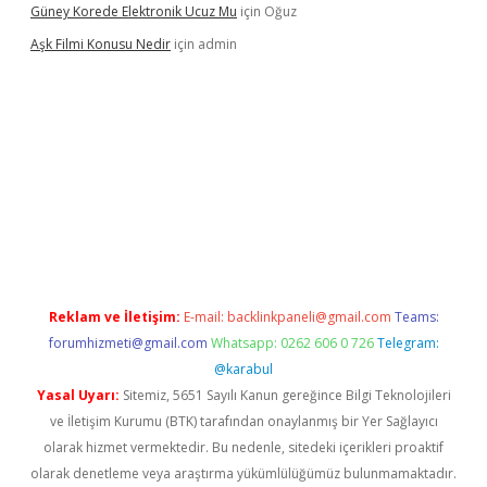
Güney Korede Elektronik Ucuz Mu
için
Oğuz
Aşk Filmi Konusu Nedir
için
admin
ni giriş
betexper güvenilir mi
elexbetgiris.org
Reklam ve İletişim:
E-mail:
backlinkpaneli@gmail.com
Teams:
forumhizmeti@gmail.com
Whatsapp: 0262 606 0 726
Telegram:
@karabul
Yasal Uyarı:
Sitemiz, 5651 Sayılı Kanun gereğince Bilgi Teknolojileri
ve İletişim Kurumu (BTK) tarafından onaylanmış bir Yer Sağlayıcı
olarak hizmet vermektedir. Bu nedenle, sitedeki içerikleri proaktif
olarak denetleme veya araştırma yükümlülüğümüz bulunmamaktadır.