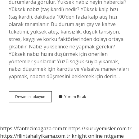
durumlarda görülür. Yüksek nabız neyin habercisi?
Yüksek nabız (taşikardi) nedir? Yüksek kalp hızı
(taşikardi), dakikada 100’den fazla kalp atış hızı
olarak tanımlanır. Bu durum aşırı çay ve kahve
tüketimi, yüksek ateş, kansızlık, düşük tansiyon,
stres, kaygı ve korku faktörlerinden dolayı ortaya
çıkabilir. Nabız yükselince ne yapmak gerekir?
Yüksek nabız hızını düşürmek için önerilen
yöntemler şunlardır: Yüzü soğuk suyla yıkamak,
nabzı düşürmek için karotis ve Valsalva manevraları
yapmak, nabzın düşmesini beklemek için derin…
Ani
Devamını okuyun
Yorum Bırak
Nabız
Yüksekliği
Neden
Olur
https://fantezimagaza.com.tr
https://kuruyemisler.com.tr
https://filintahaliyikama.com.tr
knight online
nttgame