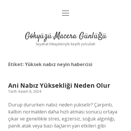
menüyü
Anasayfa
aç
Gizlilik Politikası
Gökyüzü Macera Günlüğü
Yasal Uyarı
Seyahat hikayeleriyle keyifli yolculuk!
Hakkımızda
Etiket:
Yüksek nabız neyin habercisi
Ani Nabız Yüksekliği Neden Olur
Tarih: Kasım 8, 2024
Durup dururken nabız neden yükselir? Çarpıntı,
kalbin normalden daha hızlı atması sonucu ortaya
çıkar ve genellikle stres, egzersiz, soğuk algınlığı,
panik atak veya bazı ilaçların yan etkileri gibi