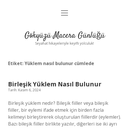
menüyü
Anasayfa
aç
Gizlilik Politikası
Gökyüzü Macera Günlüğü
Yasal Uyarı
Seyahat hikayeleriyle keyifli yolculuk!
Hakkımızda
Etiket:
Yüklem nasıl bulunur cümlede
Birleşik Yüklem Nasıl Bulunur
Tarih: Kasım 6, 2024
Birleşik yüklem nedir? Bileşik fiiller veya bileşik
fiiller, bir eylemi ifade etmek için birden fazla
kelimeyi birleştirerek oluşturulan fiillerdir (eylemler).
Bazı bileşik fiiller birlikte yazılır, diğerleri ise iki ayrı