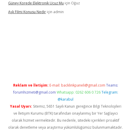
Güney Korede Elektronik Ucuz Mu
için
Oğuz
Aşk Filmi Konusu Nedir
için
admin
üvenilir mi
elexbetgiris.org
Reklam ve İletişim:
E-mail:
backlinkpaneli@gmail.com
Teams:
forumhizmeti@gmail.com
Whatsapp: 0262 606 0 726
Telegram:
@karabul
Yasal Uyarı:
Sitemiz, 5651 Sayılı Kanun gereğince Bilgi Teknolojileri
ve İletişim Kurumu (BTK) tarafından onaylanmış bir Yer Sağlayıcı
olarak hizmet vermektedir. Bu nedenle, sitedeki içerikleri proaktif
olarak denetleme veya araştırma yükümlülüğümüz bulunmamaktadır.