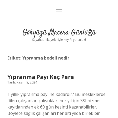
menüyü
Anasayfa
aç
Gizlilik Politikası
Gökyüzü Macera Günlüğü
Yasal Uyarı
Seyahat hikayeleriyle keyifli yolculuk!
Hakkımızda
Etiket:
Yıpranma bedeli nedir
Yıpranma Payı Kaç Para
Tarih: Kasım 9, 2024
1 yıllık yıpranma payı ne kadardır? Bu mesleklerde
fiilen çalışanlar, çalıştıkları her yıl için SSI hizmet
kayıtlarından ek 60 gün kesinti kazanabilirler.
Böylece sağlık çalışanları her altı yılda bir ek bir