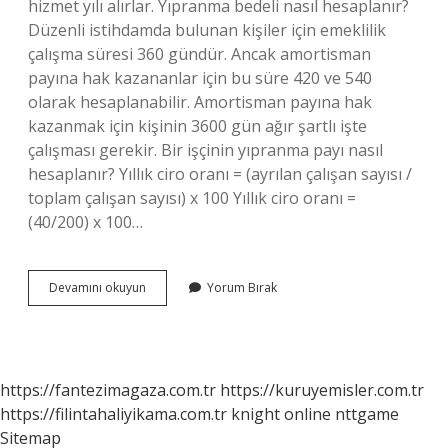
hizmet yılı alırlar. Yıpranma bedeli nasıl hesaplanır?
Düzenli istihdamda bulunan kişiler için emeklilik
çalışma süresi 360 gündür. Ancak amortisman
payına hak kazananlar için bu süre 420 ve 540
olarak hesaplanabilir. Amortisman payına hak
kazanmak için kişinin 3600 gün ağır şartlı işte
çalışması gerekir. Bir işçinin yıpranma payı nasıl
hesaplanır? Yıllık ciro oranı = (ayrılan çalışan sayısı /
toplam çalışan sayısı) x 100 Yıllık ciro oranı =
(40/200) x 100…
Yıpranma
Devamını okuyun
Yorum Bırak
Payı
Kaç
Para
https://fantezimagaza.com.tr
https://kuruyemisler.com.tr
https://filintahaliyikama.com.tr
knight online
nttgame
Sitemap