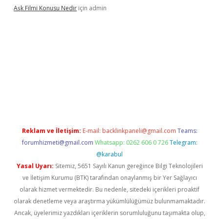
Aşk Filmi Konusu Nedir
için
admin
üvenilir mi
elexbetgiris.org
Reklam ve İletişim:
E-mail:
backlinkpaneli@gmail.com
Teams:
forumhizmeti@gmail.com
Whatsapp: 0262 606 0 726
Telegram:
@karabul
Yasal Uyarı:
Sitemiz, 5651 Sayılı Kanun gereğince Bilgi Teknolojileri
ve İletişim Kurumu (BTK) tarafından onaylanmış bir Yer Sağlayıcı
olarak hizmet vermektedir. Bu nedenle, sitedeki içerikleri proaktif
olarak denetleme veya araştırma yükümlülüğümüz bulunmamaktadır.
Ancak, üyelerimiz yazdıkları içeriklerin sorumluluğunu taşımakta olup,