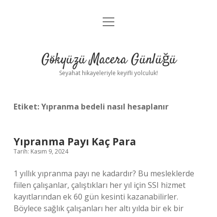
menüyü
Anasayfa
aç
Gizlilik Politikası
Gökyüzü Macera Günlüğü
Yasal Uyarı
Seyahat hikayeleriyle keyifli yolculuk!
Hakkımızda
Etiket:
Yıpranma bedeli nasıl hesaplanır
Yıpranma Payı Kaç Para
Tarih: Kasım 9, 2024
1 yıllık yıpranma payı ne kadardır? Bu mesleklerde
fiilen çalışanlar, çalıştıkları her yıl için SSI hizmet
kayıtlarından ek 60 gün kesinti kazanabilirler.
Böylece sağlık çalışanları her altı yılda bir ek bir