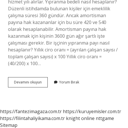
hizmet yılı alırlar. Yıpranma bedeli nasıl hesaplanır?
Düzenli istihdamda bulunan kişiler için emeklilik
çalışma süresi 360 gündür. Ancak amortisman
payına hak kazananlar için bu süre 420 ve 540
olarak hesaplanabilir. Amortisman payına hak
kazanmak için kişinin 3600 gün ağır şartlı işte
çalışması gerekir. Bir işçinin yıpranma payı nasıl
hesaplanır? Yıllık ciro oranı = (ayrılan çalışan sayısı /
toplam çalışan sayısı) x 100 Yıllık ciro oranı =
(40/200) x 100…
Yıpranma
Devamını okuyun
Yorum Bırak
Payı
Kaç
Para
https://fantezimagaza.com.tr
https://kuruyemisler.com.tr
https://filintahaliyikama.com.tr
knight online
nttgame
Sitemap