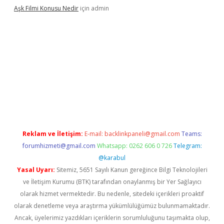
Aşk Filmi Konusu Nedir
için
admin
üvenilir mi
elexbetgiris.org
Reklam ve İletişim:
E-mail:
backlinkpaneli@gmail.com
Teams:
forumhizmeti@gmail.com
Whatsapp: 0262 606 0 726
Telegram:
@karabul
Yasal Uyarı:
Sitemiz, 5651 Sayılı Kanun gereğince Bilgi Teknolojileri
ve İletişim Kurumu (BTK) tarafından onaylanmış bir Yer Sağlayıcı
olarak hizmet vermektedir. Bu nedenle, sitedeki içerikleri proaktif
olarak denetleme veya araştırma yükümlülüğümüz bulunmamaktadır.
Ancak, üyelerimiz yazdıkları içeriklerin sorumluluğunu taşımakta olup,