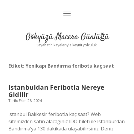
menüyü
Anasayfa
aç
Gizlilik Politikası
Gökyüzü Macera Günlüğü
Yasal Uyarı
Seyahat hikayeleriyle keyifli yolculuk!
Hakkımızda
Etiket:
Yenikapı Bandırma feribotu kaç saat
Istanbuldan Feribotla Nereye
Gidilir
Tarih: Ekim 28, 2024
İstanbul Balıkesir feribotla kaç saat? Web
sitemizden satın alacağınız İDO bileti ile İstanbul’dan
Bandırma’ya 130 dakikada ulaşabilirsiniz. Deniz