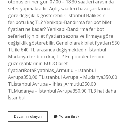
otobüsleri her gün 07:00 – 18:30 saatleri arasında
sefer yapmaktadır. Açılış saatleri hava şartlarına
göre değişiklik gösterebilir. İstanbul Balıkesir
feribotu kaç TL? Yenikapı-Bandırma feribot bileti
fiyatları ne kadar? Yenikapı-Bandırma feribot
seferleri için bilet fiyatları sezona ve firmaya göre
değişiklik gösterebilir. Genel olarak bilet fiyatları 550
TL ile 640 TL arasında değişmektedir. İstanbul
Mudanya feribotu kaç TL? En popüler feribot
güzergahlarının BUDO bilet
fiyatlarıRotaFiyatİhlas_Armutlu – İstanbul
Avrupa350,00 TLİstanbul Avrupa – Mudanya350,00
TLİstanbul Avrupa – İhlas_Armutlu350,00
TLMudanya – İstanbul Avrupa350,00 TL3 hat daha
İstanbul…
Istanbuldan
Devamını okuyun
Yorum Bırak
Feribotla
Nereye