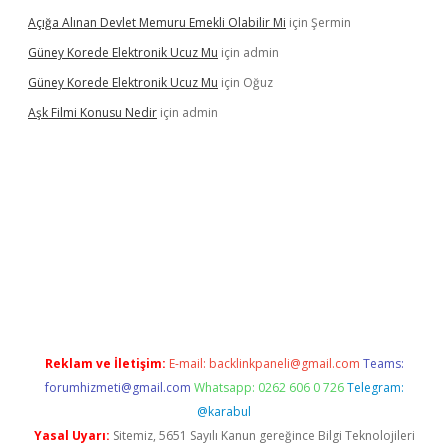
Açığa Alınan Devlet Memuru Emekli Olabilir Mi
için
Şermin
Güney Korede Elektronik Ucuz Mu
için
admin
Güney Korede Elektronik Ucuz Mu
için
Oğuz
Aşk Filmi Konusu Nedir
için
admin
üvenilir mi
elexbetgiris.org
Reklam ve İletişim:
E-mail:
backlinkpaneli@gmail.com
Teams:
forumhizmeti@gmail.com
Whatsapp: 0262 606 0 726
Telegram:
@karabul
Yasal Uyarı:
Sitemiz, 5651 Sayılı Kanun gereğince Bilgi Teknolojileri