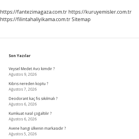
Hasta
Iyileşir
https://fantezimagaza.com.tr
https://kuruyemisler.com.tr
Mi
https://filintahaliyikama.com.tr
Sitemap
Sidebar
Son Yazılar
Veysel Medet Avcı kimdir ?
Ağustos 9, 2026
Kıbrıs nereden koptu ?
Ağustos 7, 2026
Deodorant kaç fıs sıkılmalı ?
Ağustos 6, 2026
Kumkuat nasıl çoğaltılır ?
Ağustos 6, 2026
Avene hangi ülkenin markasıdır ?
Ağustos 5, 2026