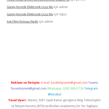
Güney Korede Elektronik Ucuz Mu
için
admin
Güney Korede Elektronik Ucuz Mu
için
Oğuz
Aşk Filmi Konusu Nedir
için
admin
 güvenilir mi
elexbetgiris.org
Reklam ve İletişim:
E-mail:
backlinkpaneli@gmail.com
Teams:
forumhizmeti@gmail.com
Whatsapp: 0262 606 0 726
Telegram:
@karabul
Yasal Uyarı:
Sitemiz, 5651 Sayılı Kanun gereğince Bilgi Teknolojileri
ve İletişim Kurumu (BTK) tarafından onaylanmış bir Yer Sağlayıcı