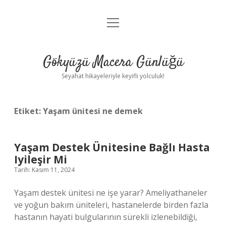
menüyü
Anasayfa
aç
Gizlilik Politikası
Gökyüzü Macera Günlüğü
Yasal Uyarı
Seyahat hikayeleriyle keyifli yolculuk!
Hakkımızda
Etiket:
Yaşam ünitesi ne demek
Yaşam Destek Ünitesine Bağlı Hasta
Iyileşir Mi
Tarih: Kasım 11, 2024
Yaşam destek ünitesi ne işe yarar? Ameliyathaneler
ve yoğun bakım üniteleri, hastanelerde birden fazla
hastanın hayati bulgularının sürekli izlenebildiği,