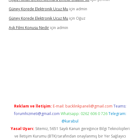
Güney Korede Elektronik Ucuz Mu
için
admin
Güney Korede Elektronik Ucuz Mu
için
Oğuz
Aşk Filmi Konusu Nedir
için
admin
üvenilir mi
elexbetgiris.org
Reklam ve İletişim:
E-mail:
backlinkpaneli@gmail.com
Teams:
forumhizmeti@gmail.com
Whatsapp: 0262 606 0 726
Telegram:
@karabul
Yasal Uyarı:
Sitemiz, 5651 Sayılı Kanun gereğince Bilgi Teknolojileri
ve İletişim Kurumu (BTK) tarafından onaylanmış bir Yer Sağlayıcı