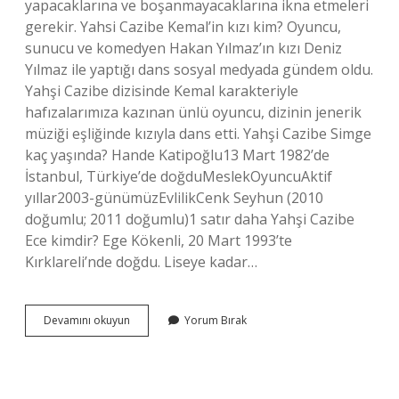
yapacaklarına ve boşanmayacaklarına ikna etmeleri
gerekir. Yahsi Cazibe Kemal’in kızı kim? Oyuncu,
sunucu ve komedyen Hakan Yılmaz’ın kızı Deniz
Yılmaz ile yaptığı dans sosyal medyada gündem oldu.
Yahşi Cazibe dizisinde Kemal karakteriyle
hafızalarımıza kazınan ünlü oyuncu, dizinin jenerik
müziği eşliğinde kızıyla dans etti. Yahşi Cazibe Simge
kaç yaşında? Hande Katipoğlu13 Mart 1982’de
İstanbul, Türkiye’de doğduMeslekOyuncuAktif
yıllar2003-günümüzEvlilikCenk Seyhun (2010
doğumlu; 2011 doğumlu)1 satır daha Yahşi Cazibe
Ece kimdir? Ege Kökenli, 20 Mart 1993’te
Kırklareli’nde doğdu. Liseye kadar…
Yahşi
Devamını okuyun
Yorum Bırak
Cazibe
Dizisinin
Sonunda
Ne