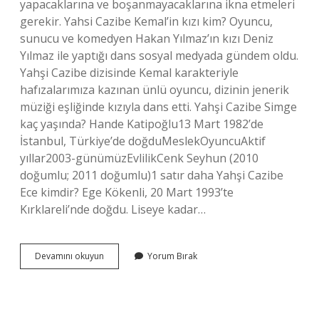
yapacaklarına ve boşanmayacaklarına ikna etmeleri
gerekir. Yahsi Cazibe Kemal’in kızı kim? Oyuncu,
sunucu ve komedyen Hakan Yılmaz’ın kızı Deniz
Yılmaz ile yaptığı dans sosyal medyada gündem oldu.
Yahşi Cazibe dizisinde Kemal karakteriyle
hafızalarımıza kazınan ünlü oyuncu, dizinin jenerik
müziği eşliğinde kızıyla dans etti. Yahşi Cazibe Simge
kaç yaşında? Hande Katipoğlu13 Mart 1982’de
İstanbul, Türkiye’de doğduMeslekOyuncuAktif
yıllar2003-günümüzEvlilikCenk Seyhun (2010
doğumlu; 2011 doğumlu)1 satır daha Yahşi Cazibe
Ece kimdir? Ege Kökenli, 20 Mart 1993’te
Kırklareli’nde doğdu. Liseye kadar…
Yahşi
Devamını okuyun
Yorum Bırak
Cazibe
Dizisinin
Sonunda
Ne