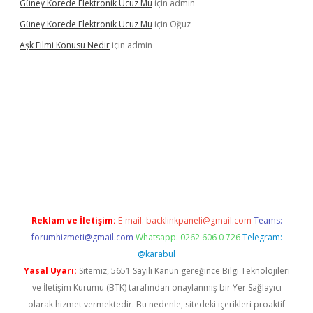
Güney Korede Elektronik Ucuz Mu
için
admin
Güney Korede Elektronik Ucuz Mu
için
Oğuz
Aşk Filmi Konusu Nedir
için
admin
üvenilir mi
elexbetgiris.org
Reklam ve İletişim:
E-mail:
backlinkpaneli@gmail.com
Teams:
forumhizmeti@gmail.com
Whatsapp: 0262 606 0 726
Telegram:
@karabul
Yasal Uyarı:
Sitemiz, 5651 Sayılı Kanun gereğince Bilgi Teknolojileri
ve İletişim Kurumu (BTK) tarafından onaylanmış bir Yer Sağlayıcı
olarak hizmet vermektedir. Bu nedenle, sitedeki içerikleri proaktif