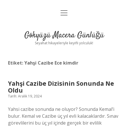
menüyü
Anasayfa
aç
Gizlilik Politikası
Gökyüzü Macera Günlüğü
Yasal Uyarı
Seyahat hikayeleriyle keyifli yolculuk!
Hakkımızda
Etiket:
Yahşi Cazibe Ece kimdir
Yahşi Cazibe Dizisinin Sonunda Ne
Oldu
Tarih: Aralık 19, 2024
Yahsi cazibe sonunda ne oluyor? Sonunda Kemal’i
bulur. Kemal ve Cazibe üç yıl evli kalacaklardır. Sınav
görevlilerini bu üç yıl içinde gerçek bir evlilik