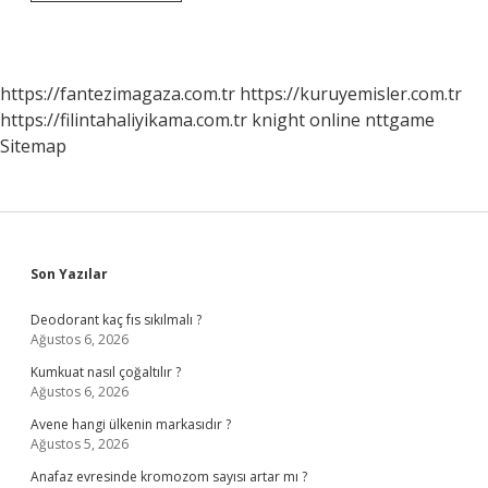
Sensör
Ayarı
Nasıl
Yapılır
Xiaomi
https://fantezimagaza.com.tr
https://kuruyemisler.com.tr
https://filintahaliyikama.com.tr
knight online
nttgame
Sitemap
Sidebar
Son Yazılar
Deodorant kaç fıs sıkılmalı ?
Ağustos 6, 2026
Kumkuat nasıl çoğaltılır ?
Ağustos 6, 2026
Avene hangi ülkenin markasıdır ?
Ağustos 5, 2026
Anafaz evresinde kromozom sayısı artar mı ?