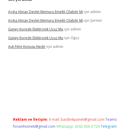
Açığa Alınan Devlet Memuru Emekli Olabilir Mi
için
admin
Açığa Alınan Devlet Memuru Emekli Olabilir Mi
için
Şermin
Güney Korede Elektronik Ucuz Mu
için
admin
Güney Korede Elektronik Ucuz Mu
için
Oğuz
Aşk Filmi Konusu Nedir
için
admin
güvenilir mi
elexbetgiris.org
Reklam ve İletişim:
E-mail:
backlinkpaneli@gmail.com
Teams:
forumhizmeti@gmail.com
Whatsapp: 0262 606 0 726
Telegram: