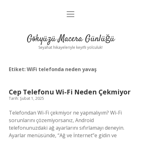
menüyü
Anasayfa
aç
Gizlilik Politikası
Gökyüzü Macera Günlüğü
Yasal Uyarı
Seyahat hikayeleriyle keyifli yolculuk!
Hakkımızda
Etiket:
WiFi telefonda neden yavaş
Cep Telefonu Wi-Fi Neden Çekmiyor
Tarih: Şubat 1, 2025
Telefondan Wi-Fi çekmiyor ne yapmalıyım? Wi-Fi
sorunlarını çözemiyorsanız, Android
telefonunuzdaki ağ ayarlarını sıfırlamayı deneyin.
Ayarlar menüsünde, “Ağ ve İnternet”e gidin ve