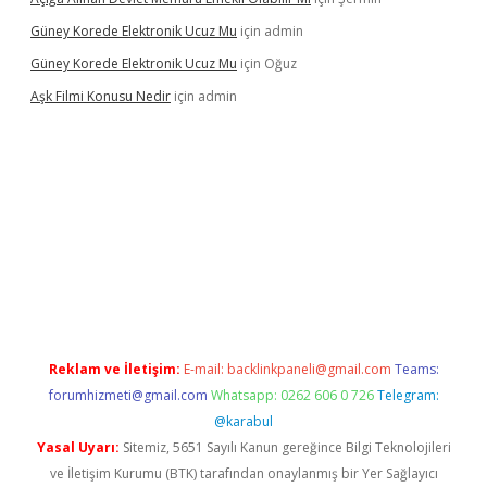
Güney Korede Elektronik Ucuz Mu
için
admin
Güney Korede Elektronik Ucuz Mu
için
Oğuz
Aşk Filmi Konusu Nedir
için
admin
üvenilir mi
elexbetgiris.org
Reklam ve İletişim:
E-mail:
backlinkpaneli@gmail.com
Teams:
forumhizmeti@gmail.com
Whatsapp: 0262 606 0 726
Telegram:
@karabul
Yasal Uyarı:
Sitemiz, 5651 Sayılı Kanun gereğince Bilgi Teknolojileri
ve İletişim Kurumu (BTK) tarafından onaylanmış bir Yer Sağlayıcı