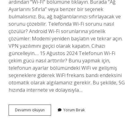
ardından “Wi-Fi” bölümüne tıklayın. Burada “Ağ
Ayarlarını Sıfırla” veya benzer bir seçenek
bulmalısınız. Bu, ağ bağlantılarınızı sıfırlayacak ve
sorunu çözebilir. Telefonda Wi-Fi sorunu nasıl
çözülür? Android Wi-Fi sorunlarına yönelik
çözümler: Modemi yeniden başlatın ve tekrar açın.
VPN yazılımını geçici olarak kapatın. Cihazı
güncelleyin.. . 15 Ağustos 2024 Telefonun Wi-Fi
çekim gücü nasıl arttırılır? Bunu yapmak için,
telefonun ayarlar bölümündeki WiFi ve gelişmiş
seçeneklere giderek WiFi frekans bandı endeksini
otomatik olarak algılamanız gerekir. Bu şekilde, 5G
hızında internete ve dolayısıyla…
Cep
Devamını okuyun
Yorum Bırak
Telefonu
Wi-
Fi
Neden