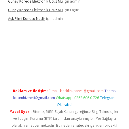
Güney Korede Elektronik Ucuz Mu
için
admin
Güney Korede Elektronik Ucuz Mu
için
Oğuz
Aşk Filmi Konusu Nedir
için
admin
üvenilir mi
elexbetgiris.org
Reklam ve İletişim:
E-mail:
backlinkpaneli@gmail.com
Teams:
forumhizmeti@gmail.com
Whatsapp: 0262 606 0 726
Telegram:
@karabul
Yasal Uyarı:
Sitemiz, 5651 Sayılı Kanun gereğince Bilgi Teknolojileri
ve İletişim Kurumu (BTK) tarafından onaylanmış bir Yer Sağlayıcı
olarak hizmet vermektedir. Bu nedenle, sitedeki içerikleri proaktif