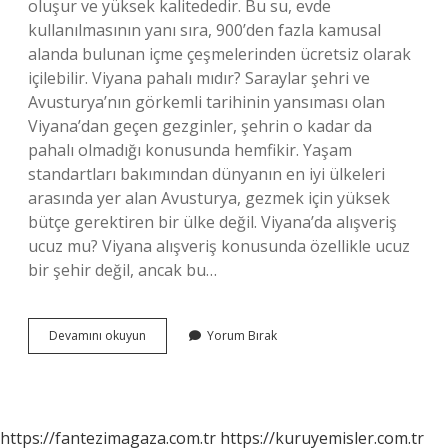
oluşur ve yüksek kalitededir. Bu su, evde
kullanılmasının yanı sıra, 900’den fazla kamusal
alanda bulunan içme çeşmelerinden ücretsiz olarak
içilebilir. Viyana pahalı mıdır? Saraylar şehri ve
Avusturya’nın görkemli tarihinin yansıması olan
Viyana’dan geçen gezginler, şehrin o kadar da
pahalı olmadığı konusunda hemfikir. Yaşam
standartları bakımından dünyanın en iyi ülkeleri
arasında yer alan Avusturya, gezmek için yüksek
bütçe gerektiren bir ülke değil. Viyana’da alışveriş
ucuz mu? Viyana alışveriş konusunda özellikle ucuz
bir şehir değil, ancak bu…
Viyanada
Devamını okuyun
Yorum Bırak
Su
Ne
Kadar
https://fantezimagaza.com.tr
https://kuruyemisler.com.tr