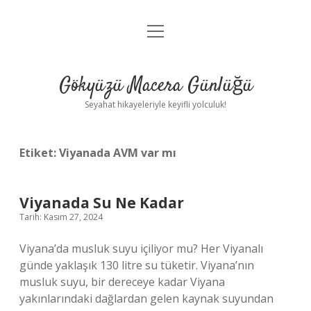
menüyü
Anasayfa
aç
Gizlilik Politikası
Gökyüzü Macera Günlüğü
Yasal Uyarı
Seyahat hikayeleriyle keyifli yolculuk!
Hakkımızda
Etiket:
Viyanada AVM var mı
Viyanada Su Ne Kadar
Tarih: Kasım 27, 2024
Viyana’da musluk suyu içiliyor mu? Her Viyanalı
günde yaklaşık 130 litre su tüketir. Viyana’nın
musluk suyu, bir dereceye kadar Viyana
yakınlarındaki dağlardan gelen kaynak suyundan