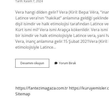
Tarih: Kasım 7, 2024
Vera hangi dilden gelir? Vera (Kiril: Вера: Véra, “inan
Latince vera’nın “hakikat” anlamına geldiği şeklinde a
dişil isimdir ve halk etimolojisi tarafından Latince v
Kürt ismi mi? Vera ismi Arapça kökenlidir. Vera ismi ne
bir isimdir ve halk etimolojisiyle Latince vera, yani 
Vera, inanç anlamına gelir.15 Şubat 2021Vera (Kiril: В
etimolojisiyle Latince…
Vera
Devamını okuyun
Yorum Bırak
Hangi
Dil
https://fantezimagaza.com.tr
https://kuruyemisler.
Sitemap