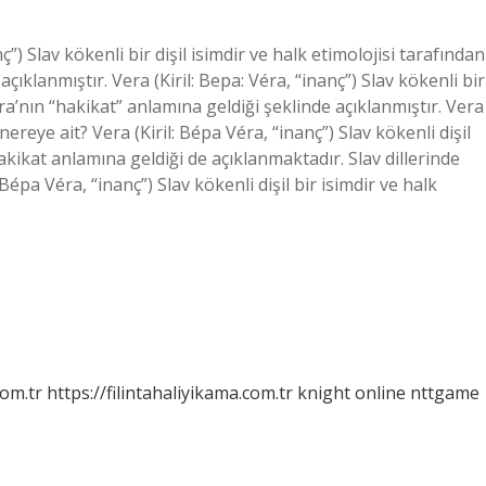
ç”) Slav kökenli bir dişil isimdir ve halk etimolojisi tarafından
çıklanmıştır. Vera (Kiril: Вера: Véra, “inanç”) Slav kökenli bir
era’nın “hakikat” anlamına geldiği şeklinde açıklanmıştır. Vera
reye ait? Vera (Kiril: Ве́ра Véra, “inanç”) Slav kökenli dişil
hakikat anlamına geldiği de açıklanmaktadır. Slav dillerinde
е́ра Véra, “inanç”) Slav kökenli dişil bir isimdir ve halk
com.tr
https://filintahaliyikama.com.tr
knight online
nttgame