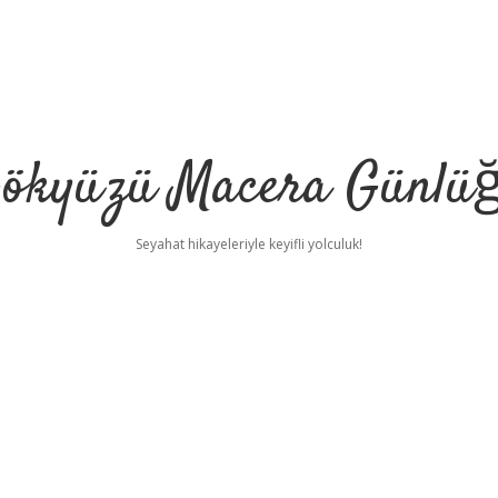
ökyüzü Macera Günlü
Seyahat hikayeleriyle keyifli yolculuk!