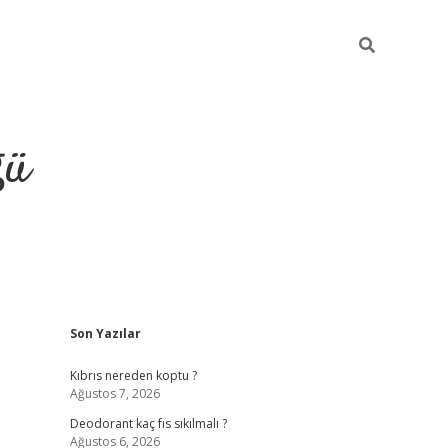
ğü
Sidebar
Son Yazılar
hiltonbet yeni giriş
betexper güvenilir 
Kıbrıs nereden koptu ?
Ağustos 7, 2026
Deodorant kaç fıs sıkılmalı ?
Ağustos 6, 2026