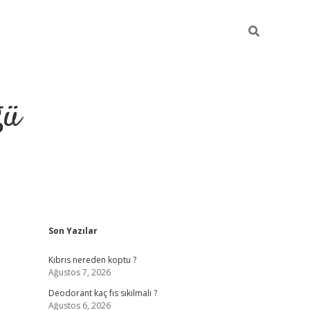
ğü
Sidebar
Son Yazılar
hiltonbet yeni giriş
betexper güvenilir 
Kıbrıs nereden koptu ?
Ağustos 7, 2026
Deodorant kaç fıs sıkılmalı ?
Ağustos 6, 2026