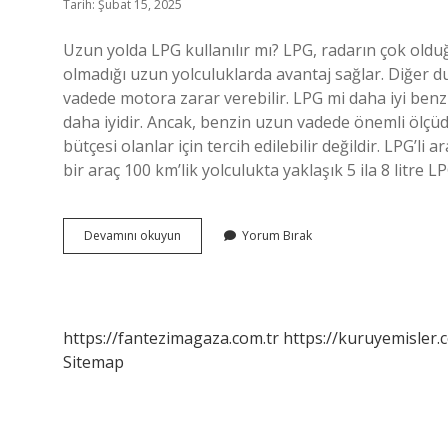
Tarih: Şubat 15, 2025
Uzun yolda LPG kullanılır mı? LPG, radarın çok oldu
olmadığı uzun yolculuklarda avantaj sağlar. Diğer d
vadede motora zarar verebilir. LPG mi daha iyi benzi
daha iyidir. Ancak, benzin uzun vadede önemli ölçüde
bütçesi olanlar için tercih edilebilir değildir. LPG’l
bir araç 100 km’lik yolculukta yaklaşık 5 ila 8 litre
Uzun
Devamını okuyun
Yorum Bırak
Yol
Lpg
Mi
Benzin
Mi
https://fantezimagaza.com.tr
https://kuruyemisler.
Sitemap