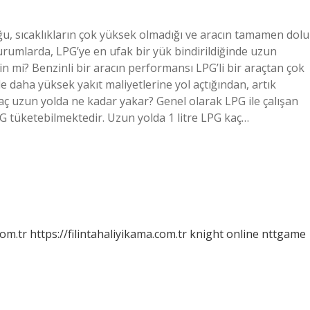
ğu, sıcaklıkların çok yüksek olmadığı ve aracın tamamen dolu
urumlarda, LPG’ye en ufak bir yük bindirildiğinde uzun
n mi? Benzinli bir aracın performansı LPG’li bir araçtan çok
 daha yüksek yakıt maliyetlerine yol açtığından, artık
i araç uzun yolda ne kadar yakar? Genel olarak LPG ile çalışan
 LPG tüketebilmektedir. Uzun yolda 1 litre LPG kaç…
com.tr
https://filintahaliyikama.com.tr
knight online
nttgame