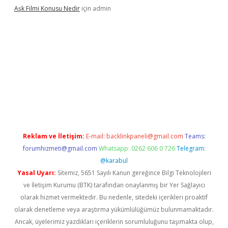
Aşk Filmi Konusu Nedir
için
admin
üvenilir mi
elexbetgiris.org
Reklam ve İletişim:
E-mail:
backlinkpaneli@gmail.com
Teams:
forumhizmeti@gmail.com
Whatsapp: 0262 606 0 726
Telegram:
@karabul
Yasal Uyarı:
Sitemiz, 5651 Sayılı Kanun gereğince Bilgi Teknolojileri
ve İletişim Kurumu (BTK) tarafından onaylanmış bir Yer Sağlayıcı
olarak hizmet vermektedir. Bu nedenle, sitedeki içerikleri proaktif
olarak denetleme veya araştırma yükümlülüğümüz bulunmamaktadır.
Ancak, üyelerimiz yazdıkları içeriklerin sorumluluğunu taşımakta olup,