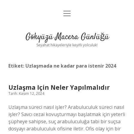
menüyü
Anasayfa
aç
Gizlilik Politikası
Gökyüzü Macera Günlüğü
Yasal Uyarı
Seyahat hikayeleriyle keyifli yolculuk!
Hakkımızda
Etiket:
Uzlaşmada ne kadar para istenir 2024
Uzlaşma Için Neler Yapılmalıdır
Tarih: Kasım 12, 2024
Uzlaşma süreci nasıl işler? Arabuluculuk süreci nasıl
işler? Savcı cezai kovuşturmayı başlatmak için yeterli
şüpheye sahipse, suç arabuluculuğa tabi bir suçsa
dosyayı arabuluculuk ofisine iletir. Ofis olay için bir