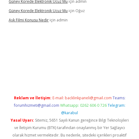
Güney Korede Elektronik Ucuz Mu
için
admin
Güney Korede Elektronik Ucuz Mu
için
Oğuz
Aşk Filmi Konusu Nedir
için
admin
 giriş
betexper güvenilir mi
elexbetgiris.org
Reklam ve İletişim:
E-mail:
backlinkpaneli@gmail.com
Teams:
forumhizmeti@gmail.com
Whatsapp: 0262 606 0 726
Telegram:
@karabul
Yasal Uyarı:
Sitemiz, 5651 Sayılı Kanun gereğince Bilgi Teknolojileri
ve İletişim Kurumu (BTK) tarafından onaylanmış bir Yer Sağlayıcı
olarak hizmet vermektedir. Bu nedenle, sitedeki içerikleri proaktif