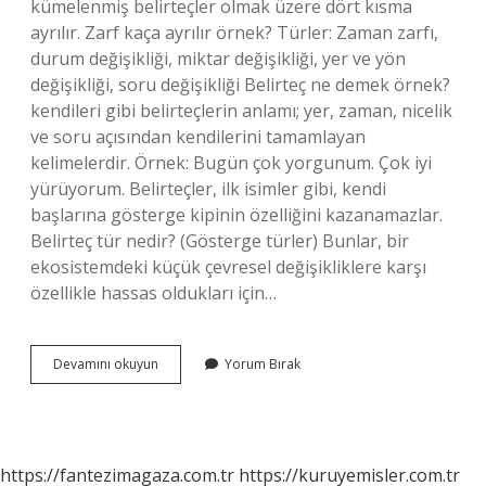
kümelenmiş belirteçler olmak üzere dört kısma
ayrılır. Zarf kaça ayrılır örnek? Türler: Zaman zarfı,
durum değişikliği, miktar değişikliği, yer ve yön
değişikliği, soru değişikliği Belirteç ne demek örnek?
kendileri gibi belirteçlerin anlamı; yer, zaman, nicelik
ve soru açısından kendilerini tamamlayan
kelimelerdir. Örnek: Bugün çok yorgunum. Çok iyi
yürüyorum. Belirteçler, ilk isimler gibi, kendi
başlarına gösterge kipinin özelliğini kazanamazlar.
Belirteç tür nedir? (Gösterge türler) Bunlar, bir
ekosistemdeki küçük çevresel değişikliklere karşı
özellikle hassas oldukları için…
Belirteç
Devamını okuyun
Yorum Bırak
Kaça
Ayrılır
https://fantezimagaza.com.tr
https://kuruyemisler.com.tr