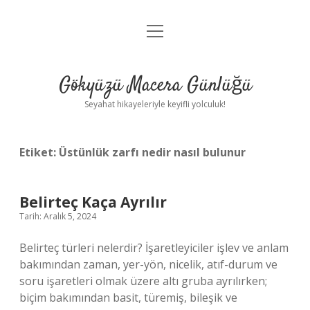
menüyü
Anasayfa
aç
Gizlilik Politikası
Gökyüzü Macera Günlüğü
Yasal Uyarı
Seyahat hikayeleriyle keyifli yolculuk!
Hakkımızda
Etiket:
Üstünlük zarfı nedir nasıl bulunur
Belirteç Kaça Ayrılır
Tarih: Aralık 5, 2024
Belirteç türleri nelerdir? İşaretleyiciler işlev ve anlam
bakımından zaman, yer-yön, nicelik, atıf-durum ve
soru işaretleri olmak üzere altı gruba ayrılırken;
biçim bakımından basit, türemiş, bileşik ve